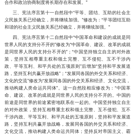
合作和政治协商制度将长期存在和发展。”
三、宪法序言第十一自然段中“平等、团结、互助的社会主
义民族关系已经确立，并将继续加强。”修改为：“平等团结互助
和谐的社会主义民族关系已经确立，并将继续加强。”
四、宪法序言第十二自然段中“中国革命和建设的成就是同
世界人民的支持分不开的”修改为“中国革命、建设、改革的成就
是同世界人民的支持分不开的”；“中国坚持独立自主的对外政
策，坚持互相尊重主权和领土完整、互不侵犯、互不干涉内
政、平等互利、和平共处的五项原则”后增加“坚持和平发展道
路，坚持互利共赢开放战略”；“发展同各国的外交关系和经济、
文化的交流”修改为“发展同各国的外交关系和经济、文化交流，
推动构建人类命运共同体”。这一自然段相应修改为：“中国革
命、建设、改革的成就是同世界人民的支持分不开的。中国的
前途是同世界的前途紧密地联系在一起的。中国坚持独立自主
的对外政策，坚持互相尊重主权和领土完整、互不侵犯、互不
干涉内政、平等互利、和平共处的五项原则，坚持和平发展道
路，坚持互利共赢开放战略，发展同各国的外交关系和经济、
文化交流，推动构建人类命运共同体；坚持反对帝国主义、霸