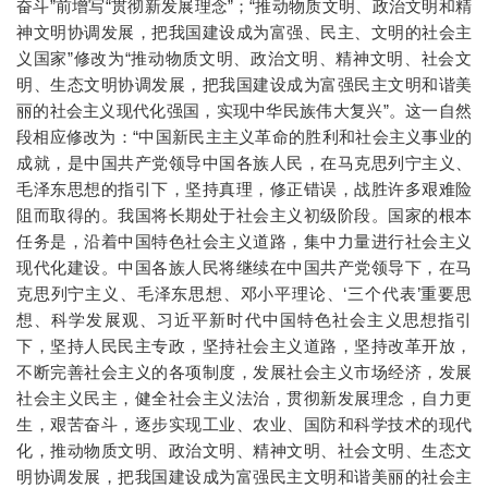
奋斗”前增写“贯彻新发展理念”；“推动物质文明、政治文明和精
神文明协调发展，把我国建设成为富强、民主、文明的社会主
义国家”修改为“推动物质文明、政治文明、精神文明、社会文
明、生态文明协调发展，把我国建设成为富强民主文明和谐美
丽的社会主义现代化强国，实现中华民族伟大复兴”。这一自然
段相应修改为：“中国新民主主义革命的胜利和社会主义事业的
成就，是中国共产党领导中国各族人民，在马克思列宁主义、
毛泽东思想的指引下，坚持真理，修正错误，战胜许多艰难险
阻而取得的。我国将长期处于社会主义初级阶段。国家的根本
任务是，沿着中国特色社会主义道路，集中力量进行社会主义
现代化建设。中国各族人民将继续在中国共产党领导下，在马
克思列宁主义、毛泽东思想、邓小平理论、‘三个代表’重要思
想、科学发展观、习近平新时代中国特色社会主义思想指引
下，坚持人民民主专政，坚持社会主义道路，坚持改革开放，
不断完善社会主义的各项制度，发展社会主义市场经济，发展
社会主义民主，健全社会主义法治，贯彻新发展理念，自力更
生，艰苦奋斗，逐步实现工业、农业、国防和科学技术的现代
化，推动物质文明、政治文明、精神文明、社会文明、生态文
明协调发展，把我国建设成为富强民主文明和谐美丽的社会主