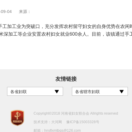
09-04
来源：
工加工业为突破口，充分发挥农村留守妇女的自身优势在农闲时
米深加工等企业安置农村妇女就业600余人。目前，该镇通过手工
友情链接
各省妇联
各省辖市妇联
Copyright©2018 河南省妇女联合会 Allrights reserved
技术支持：
大河网
豫ICP备15003328号
邮箱：hnsflxmtbgs@126.com