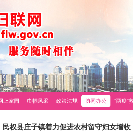
网上家园
巾帼风采
政策法规
协同办公
“两癌”
民权县庄子镇着力促进农村留守妇女增收