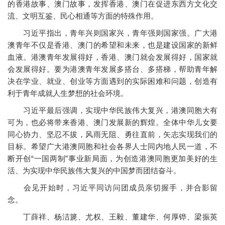
的香港故事、澳门故事，发挥香港、澳门在促进东西方文化交
流、文明互鉴、民心相通等方面的特殊作用。
习近平指出，青年兴则国家兴，青年强则国家强。广大港
澳青年不仅是香港、澳门的希望和未来，也是建设国家的新鲜
血液。港澳青年发展得好，香港、澳门就会发展得好，国家就
会发展得好。要为港澳青年发展多搭台、多搭梯，帮助青年解
决在学业、就业、创业等方面遇到的实际困难和问题，创造有
利于青年成就人生梦想的社会环境。
习近平最后强调，实现中华民族伟大复兴，港澳同胞大有
可为，也必将带来香港、澳门发展新的辉煌。全体中华儿女要
同心协力、坚忍不拔，风雨无阻、勇往直前，矢志实现我们的
目标。希望广大港澳同胞和社会各界人士同内地人民一道，不
断开创“一国两制”事业新局面，为创造港澳同胞更加美好的生
活、为实现中华民族伟大复兴的中国梦而团结奋斗。
会见开始时，习近平同访问团成员亲切握手，并合影留
念。
丁薛祥、杨洁篪、尤权、王毅、董建华、何厚铧、梁振英