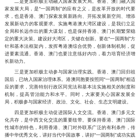
二是更加积极主动融入国家发展大局。香港、澳门融入国
家发展大局，是“一国两制”的应有之义，是改革开放的时代要
求，也是香港、澳门探索发展新路向、开拓发展新空间、增添
发展新动力的客观要求。实施粤港澳大湾区建设，是我们立足
全局和长远作出的重大谋划，也是保持香港、澳门长期繁荣稳
定的重大决策。建设好大湾区，关键在创新。要在“一国两制”方
针和基本法框架内，发挥粤港澳综合优势，创新体制机制，促
进要素流通。香港、澳门也要注意练好内功，着力培育经济增
长新动力。
三是更加积极主动参与国家治理实践。香港、澳门回归祖
国后，已纳入国家治理体系。港澳同胞要按照同“一国两制”相适
应的要求，完善特别行政区同宪法和基本法实施相关的制度和
机制，提高管治能力和水平。同时，大家要关心国家发展全
局，积极参与国家经济、政治、文化、社会、生态文明建设。
四是更加积极主动促进国际人文交流。香港、澳门多元文
化共存，是中西文化交流的重要纽带。要保持香港、澳门国际
性城市的特色，利用香港、澳门对外联系广泛的有利条件，传
播中华优秀文化，讲好当代中国故事，讲好“一国两制”成功实践