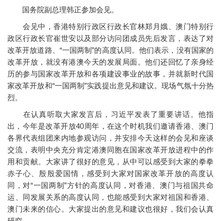
国务院副总理韩正参加会见。
会见中，香港特别行政区行政长官林郑月娥、澳门特别行
政区行政长官崔世安以及部分访问团成员先后发言，表达了对
改革开放道路、“一国两制”的高度认同。他们表示，没有国家的
改革开放，就没有港澳今天的发展局面。他们还回忆了亲身经
历的参与国家改革开放和各项建设事业的故事，并就新时代国
家改革开放和“一国两制”实践提出意见和建议。现场气氛十分热
烈。
在认真听取大家发言后，习近平发表了重要讲话。他指
出，今年是改革开放40周年，在这个时机我们邀请香港、澳门
各界代表组团来内地参观访问，并安排今天这样的会见和座谈
交流，表明中央充分肯定港澳同胞在国家改革开放进程中的作
用和贡献。大家讲了很好的意见，从中可以感受到大家的拳拳
赤子心、殷殷爱国情，感受到大家对国家改革开放的高度认
同，对“一国两制”方针的高度认同，对香港、澳门与祖国共命
运、同发展关系的高度认同，也能感受到大家对祖国和香港、
澳门未来的信心。大家提出的意见和建议也很好，我们会认真
研究。