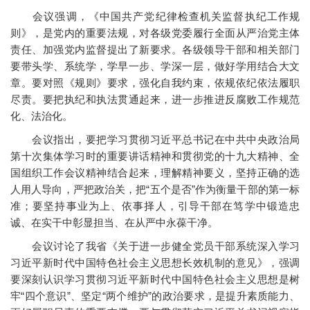
会议强调，《中国共产党纪律检查机关监督执纪工作规
则》，是党内的重要法规，对各级党委履行全面从严治党主体
责任、加强党内监督提出了新要求。各级领导干部和相关部门
要带头学、系统学，学早一步、学深一层，做好学用结合大文
章。要对照《规则》要求，强化自我约束，依规依纪依法履职
尽责。要把执纪和执法贯通起来，进一步推进反腐败工作规范
化、法治化。
会议指出，要把学习贯彻习近平总书记在中共中央政治局
第十次集体学习时的重要讲话精神和贯彻党的十九大精神、全
国组织工作会议精神结合起来，理解精神要义，坚持正确的选
人用人导向，严把政治关，把“五个是否”作为衡量干部的第一标
准；要坚持事业为上、依事择人，引导干部在笃学中锻造忠
诚、在实干中彰显担当、在从严中永葆干净。
会议讨论了我省《关于进一步健全党员干部系统深入学习
习近平新时代中国特色社会主义思想长效机制的意见》，强调
要深刻认识学习贯彻习近平新时代中国特色社会主义思想是树
牢“四个意识”、坚定“两个维护”的政治要求，是提升素质能力、