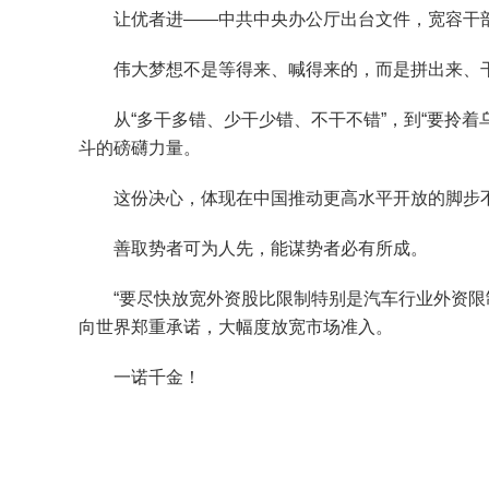
让优者进——中共中央办公厅出台文件，宽容干部
伟大梦想不是等得来、喊得来的，而是拼出来、
从“多干多错、少干少错、不干不错”，到“要拎着
斗的磅礴力量。
这份决心，体现在中国推动更高水平开放的脚步不
善取势者可为人先，能谋势者必有所成。
“要尽快放宽外资股比限制特别是汽车行业外资限制”
向世界郑重承诺，大幅度放宽市场准入。
一诺千金！