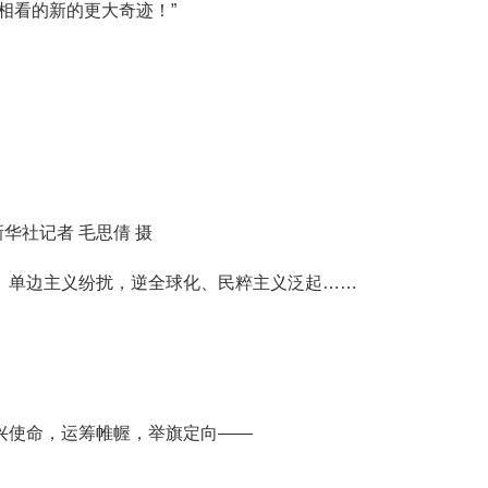
相看的新的更大奇迹！”
。
。
华社记者 毛思倩 摄
单边主义纷扰，逆全球化、民粹主义泛起……
兴使命，运筹帷幄，举旗定向——