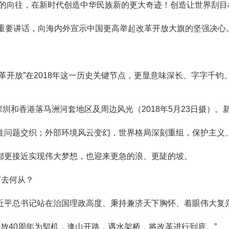
向往，在新时代创造中华民族新的更大奇迹！创造让世界刮目
重要讲话，向海内外宣示中国更高举起改革开放大旗的坚强决心
放”在2018年这一历史关键节点，更显意味深长、字字千钧
香港落马洲河套地区及周边风光（2018年5月23日摄）。新
问题交织；外部环境风云变幻，世界格局深刻重组，保护主义、
更接近实现伟大梦想，也迎来更急的浪、更陡的坡。
何去何从？
平总书记站在治国理政高度、秉持兼济天下胸怀、着眼伟大复
放40周年为契机，逢山开路，遇水架桥，将改革进行到底。”