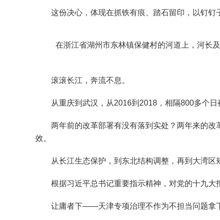
这份决心，体现在抓铁有痕、踏石留印，以钉钉子
在浙江省湖州市东林镇保健村的河道上，河长及工作人
滚滚长江，奔流不息。
从重庆到武汉，从2016到2018，相隔800多个
两年前的改革部署有没有落到实处？两年来的改革
效。
从长江生态保护，到东北结构调整，再到大湾区规
根据习近平总书记重要指示精神，对党的十九大报告提
让庸者下——天津专项治理不作为不担当问题拿下“庸