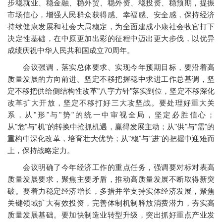
步稳就业、稳金融、稳外贸、稳外资、稳投资、稳预期，提振
市场信心，增强人民群众获得感、幸福感、安全感，保持经济
持续健康发展和社会大局稳定，为全面建成小康社会收官打下
决定性基础，在中原更加出彩的征程中迈出更大步伐，以优异
成绩庆祝中华人民共和国成立70周年。
会议强调，落实总体要求、实现今年预期目标，要沿着高
质量发展的方向前进。坚定不移把握稳中求进工作总基调，坚
定不移把供给侧结构性改革"八字方针"落实到位，坚定不移深化
改革扩大开放，坚定不移打好三大攻坚战。要处理好重大关
系，从"形"与"势"的统一中审视全局，坚定必胜信心；
从"危"与"机"的转换中抢抓机遇，赢得发展主动；从"供"与"需"的
重构中深化改革，培育壮大优势；从"稳"与"进"的把握中迎难而
上，保持战略定力。
会议明确了今年经济工作的重点任务，强调要对标对表高
质量发展要求，聚焦主要矛盾，推动高质量发展不断取得新突
破。要着力稳定经济增长，多措并举支持实体经济发展，聚焦
关键领域扩大有效投资，完善体制机制释放消费潜力，夯实高
质量发展基础。要加快制造业转型升级，突出抓好重点产业发