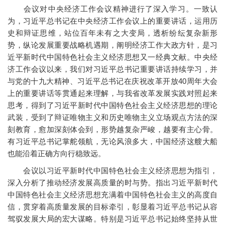
会议对中央经济工作会议精神进行了深入学习。一致认
为，习近平总书记在中央经济工作会议上的重要讲话，运用历
史和辩证思维，站位百年未有之大变局，透析纷纭复杂新形
势，纵论发展重要战略机遇期，阐明经济工作大政方针，是习
近平新时代中国特色社会主义经济思想又一经典文献。中央经
济工作会议以来，我们对习近平总书记重要讲话持续学习，并
与党的十九大精神、习近平总书记在庆祝改革开放40周年大会
上的重要讲话等贯通起来理解，与我省改革发展实践对照起来
思考，得到了习近平新时代中国特色社会主义经济思想的理论
武装，受到了辩证唯物主义和历史唯物主义立场观点方法的深
刻教育，愈加深刻体会到，形势越复杂严峻，越要有主心骨。
有习近平总书记掌舵领航，无论风浪多大，中国经济这艘大船
也能沿着正确方向行稳致远。
会议以习近平新时代中国特色社会主义经济思想为指引，
深入分析了推动经济发展高质量的时与势。指出习近平新时代
中国特色社会主义经济思想充满着中国特色社会主义的高度自
信，贯穿着高质量发展的目标牵引，彰显着习近平总书记从容
驾驭发展大局的宏大谋略。特别是习近平总书记始终坚持从世