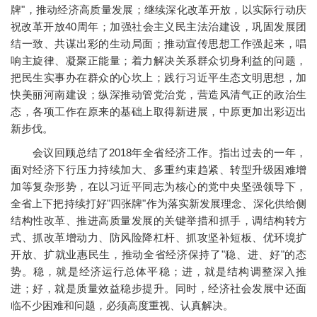
牌"，推动经济高质量发展；继续深化改革开放，以实际行动庆
祝改革开放40周年；加强社会主义民主法治建设，巩固发展团
结一致、共谋出彩的生动局面；推动宣传思想工作强起来，唱
响主旋律、凝聚正能量；着力解决关系群众切身利益的问题，
把民生实事办在群众的心坎上；践行习近平生态文明思想，加
快美丽河南建设；纵深推动管党治党，营造风清气正的政治生
态，各项工作在原来的基础上取得新进展，中原更加出彩迈出
新步伐。
会议回顾总结了2018年全省经济工作。指出过去的一年，
面对经济下行压力持续加大、多重约束趋紧、转型升级困难增
加等复杂形势，在以习近平同志为核心的党中央坚强领导下，
全省上下把持续打好"四张牌"作为落实新发展理念、深化供给侧
结构性改革、推进高质量发展的关键举措和抓手，调结构转方
式、抓改革增动力、防风险降杠杆、抓攻坚补短板、优环境扩
开放、扩就业惠民生，推动全省经济保持了"稳、进、好"的态
势。稳，就是经济运行总体平稳；进，就是结构调整深入推
进；好，就是质量效益稳步提升。同时，经济社会发展中还面
临不少困难和问题，必须高度重视、认真解决。