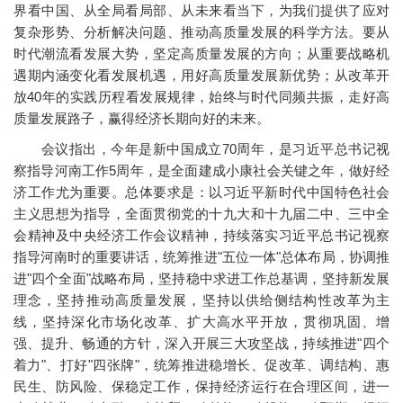
界看中国、从全局看局部、从未来看当下，为我们提供了应对
复杂形势、分析解决问题、推动高质量发展的科学方法。要从
时代潮流看发展大势，坚定高质量发展的方向；从重要战略机
遇期内涵变化看发展机遇，用好高质量发展新优势；从改革开
放40年的实践历程看发展规律，始终与时代同频共振，走好高
质量发展路子，赢得经济长期向好的未来。
会议指出，今年是新中国成立70周年，是习近平总书记视
察指导河南工作5周年，是全面建成小康社会关键之年，做好经
济工作尤为重要。总体要求是：以习近平新时代中国特色社会
主义思想为指导，全面贯彻党的十九大和十九届二中、三中全
会精神及中央经济工作会议精神，持续落实习近平总书记视察
指导河南时的重要讲话，统筹推进"五位一体"总体布局，协调推
进"四个全面"战略布局，坚持稳中求进工作总基调，坚持新发展
理念，坚持推动高质量发展，坚持以供给侧结构性改革为主
线，坚持深化市场化改革、扩大高水平开放，贯彻巩固、增
强、提升、畅通的方针，深入开展三大攻坚战，持续推进"四个
着力"、打好"四张牌"，统筹推进稳增长、促改革、调结构、惠
民生、防风险、保稳定工作，保持经济运行在合理区间，进一