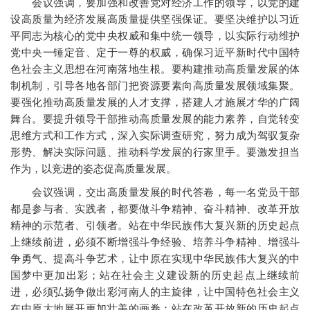
会议强调，要加强和改善党对经济工作的领导，以党的建
设高质量为经济发展高质量提供坚强保证。要坚决维护以习近
平同志为核心的党中央权威和集中统一领导，以实际行动维护
党中央一锤定音、定于一尊的权威，确保习近平新时代中国特
色社会主义思想在河南落地生根。要构建推动高质量发展的体
制机制，引导各地各部门把资源要素向高质量发展领域集聚。
要强化推动高质量发展的人才支撑，搭建人才施展才华的广阔
舞台。要提升领导干部推动高质量发展的能力素养，自觉转变
思维方式和工作方式，深入实际调查研究，努力成为驾驭复杂
形势、解决实际问题、推动科学发展的行家里手。要激发担当
作为，以竞进的姿态促高质量发展。
会议强调，交出高质量发展的时代答卷，每一名党员干部
都是参与者、实践者，都要做斗争精神、奋斗精神、改革开放
精神的示范者、引领者。站在中华民族伟大复兴新的历史起点
上继续前进，必须不断增强斗争经验、培养斗争精神、增强斗
争勇气、提高斗争艺术，让中原在实现中华民族伟大复兴的中
国梦中更加出彩；站在社会主义建设新的历史起点上继续前
进，必须弘扬争做出彩河南人的主旋律，让中国特色社会主义
在中原大地展开更加壮美的画卷；站在改革开放新的历史起点