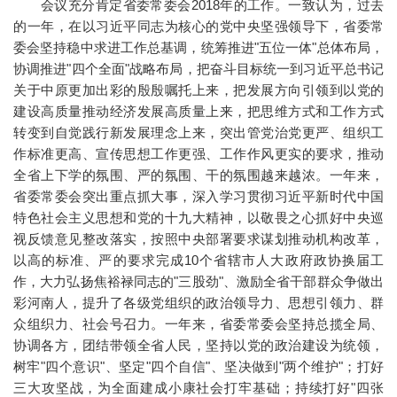
会议充分肯定省委常委会2018年的工作。一致认为，过去
的一年，在以习近平同志为核心的党中央坚强领导下，省委常
委会坚持稳中求进工作总基调，统筹推进"五位一体"总体布局，
协调推进"四个全面"战略布局，把奋斗目标统一到习近平总书记
关于中原更加出彩的殷殷嘱托上来，把发展方向引领到以党的
建设高质量推动经济发展高质量上来，把思维方式和工作方式
转变到自觉践行新发展理念上来，突出管党治党更严、组织工
作标准更高、宣传思想工作更强、工作作风更实的要求，推动
全省上下学的氛围、严的氛围、干的氛围越来越浓。一年来，
省委常委会突出重点抓大事，深入学习贯彻习近平新时代中国
特色社会主义思想和党的十九大精神，以敬畏之心抓好中央巡
视反馈意见整改落实，按照中央部署要求谋划推动机构改革，
以高的标准、严的要求完成10个省辖市人大政府政协换届工
作，大力弘扬焦裕禄同志的"三股劲"、激励全省干部群众争做出
彩河南人，提升了各级党组织的政治领导力、思想引领力、群
众组织力、社会号召力。一年来，省委常委会坚持总揽全局、
协调各方，团结带领全省人民，坚持以党的政治建设为统领，
树牢"四个意识"、坚定"四个自信"、坚决做到"两个维护"；打好
三大攻坚战，为全面建成小康社会打牢基础；持续打好"四张