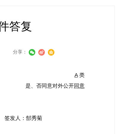
件答复
分享：
A
类
是、否同意对外公开
同意
：郜秀菊