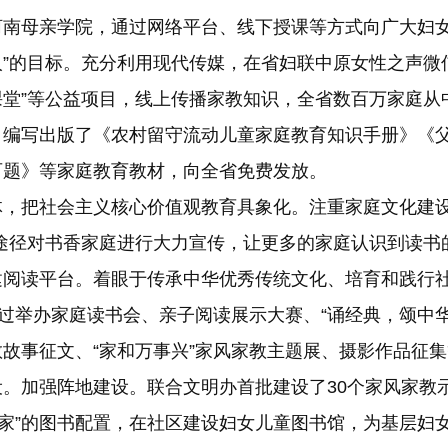
南母亲学院，通过网络平台、线下授课等方式向广大妇女
”的目标。充分利用现代传媒，在省妇联中原女性之声微信
微课堂”等公益项目，线上传播家教知识，全省数百万家庭
编写出版了《农村留守流动儿童家庭教育知识手册》《父
百题》等家庭教育教材，向全省免费发放。
把社会主义核心价值观教育具象化。注重家庭文化建设，
途径对书香家庭进行大力宣传，让更多的家庭认识到读书
建阅读平台。着眼于传承中华优秀传统文化、培育和践行
通过举办家庭读书会、亲子阅读展示大赛、“诵经典，颂中华
家教故事征文、“家和万事兴”家风家教主题展、摄影作品征
。加强阵地建设。联合文明办首批建设了30个家风家教示
之家”的图书配置，在社区建设妇女儿童图书馆，为基层妇