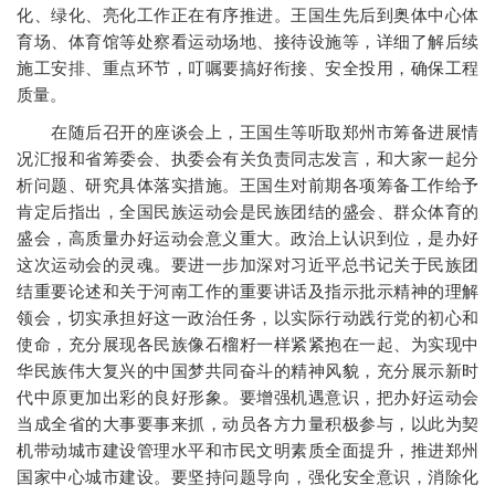
化、绿化、亮化工作正在有序推进。王国生先后到奥体中心体
育场、体育馆等处察看运动场地、接待设施等，详细了解后续
施工安排、重点环节，叮嘱要搞好衔接、安全投用，确保工程
质量。
在随后召开的座谈会上，王国生等听取郑州市筹备进展情
况汇报和省筹委会、执委会有关负责同志发言，和大家一起分
析问题、研究具体落实措施。王国生对前期各项筹备工作给予
肯定后指出，全国民族运动会是民族团结的盛会、群众体育的
盛会，高质量办好运动会意义重大。政治上认识到位，是办好
这次运动会的灵魂。要进一步加深对习近平总书记关于民族团
结重要论述和关于河南工作的重要讲话及指示批示精神的理解
领会，切实承担好这一政治任务，以实际行动践行党的初心和
使命，充分展现各民族像石榴籽一样紧紧抱在一起、为实现中
华民族伟大复兴的中国梦共同奋斗的精神风貌，充分展示新时
代中原更加出彩的良好形象。要增强机遇意识，把办好运动会
当成全省的大事要事来抓，动员各方力量积极参与，以此为契
机带动城市建设管理水平和市民文明素质全面提升，推进郑州
国家中心城市建设。要坚持问题导向，强化安全意识，消除化