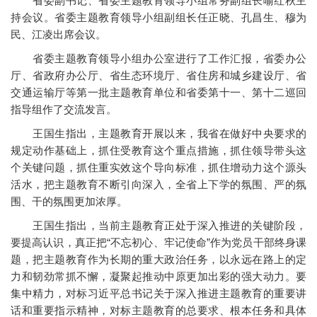
省委副书记、省委主题教育领导小组常务副组长喻红秋主
持会议。省委主题教育领导小组副组长任正晓、孔昌生、穆为
民、江凌出席会议。
省委主题教育领导小组办公室进行了工作汇报，省委办公
厅、省政府办公厅、省生态环境厅、省住房和城乡建设厅、省
交通运输厅等第一批主题教育单位和省委第十一、第十二巡回
指导组作了交流发言。
王国生指出，主题教育开展以来，我省在做好中央要求的
规定动作基础上，抓住受教育这个重点措施，抓住领导带头这
个关键问题，抓住重实效这个导向标准，抓住增动力这个源头
活水，把主题教育不断引向深入，全省上下学的氛围、严的氛
围、干的氛围更加浓厚。
王国生指出，当前主题教育正处于深入推进的关键阶段，
要提高认识，真正把“不忘初心、牢记使命”作为党员干部终身课
题，把主题教育作为长期的重大政治任务，以永远在路上的定
力和韧劲常抓不懈，凝聚起推动中原更加出彩的强大动力。要
集中精力，对标习近平总书记关于深入推进主题教育的重要讲
话和重要指示精神，对标主题教育的总要求、根本任务和具体