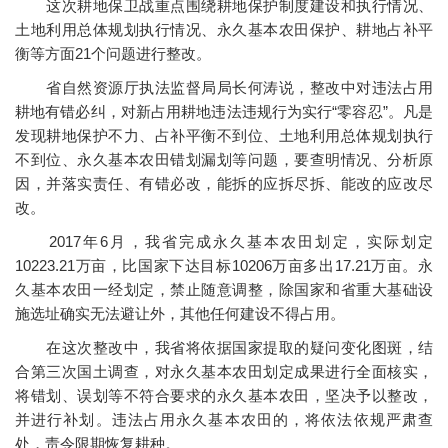
这次耕地保卫战重点围绕耕地保护制度建设和执行情况、
土地利用总体规划执行情况、永久基本农田保护、耕地占补平
衡等方面21个问题进行整改。
省自然资源厅执法监督局局长何涛说，整改中对违法占用
耕地有错必纠，对新占用耕地违法违规行为实行“零容忍”。凡是
发现耕地保护不力、占补平衡不到位、土地利用总体规划执行
不到位、永久基本农田错划漏划等问题，要查明情况、分析原
因，并落实责任、有错必改，能拆的应拆尽拆、能改的应改尽
改。
2017年6月，我省完成永久基本农田划定，实际划定
10223.21万亩，比国家下达目标10206万亩多出17.21万亩。永
久基本农田一经划定，禁止随意调整，除国家和省重大基础设
施选址确实无法避让外，其他任何建设不得占用。
在这次整改中，我省将依据国家提取的疑问变化图斑，结
合第三次国土调查，对永久基本农田划定成果进行全面核实，
将错划、误划等不符合要求的永久基本农田，坚决予以整改，
并进行补划。违法占用永久基本农田的，将依法依规严肃查
处，责令限期恢复耕种。