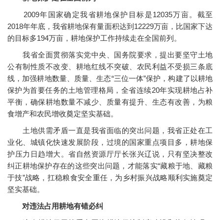
2009年国家确定我省耕地保护目标是12035万亩。截至
2018年年底，我省耕地保有量面积达到12229万亩，比国家下达
的目标多194万亩，耕地保护工作持续走在全国前列。
我省全面贯彻落实党中央、国务院要求，提出要坚守土地
公有制性质不改变、耕地红线不突破、农民利益不受损三条底
线，加强耕地数量、质量、生态“三位一体”保护，构建了以耕地
保护为首要任务的土地管理格局，全省连续20年实现耕地占补
平衡，确保耕地数量不减少、质量有提升、生态有改善，为粮
食增产和农民增收奠定坚实基础。
土地供需矛盾一直是我省面临的突出问题，我省正处在工
业化、城镇化快速发展阶段，过境的国家重点项目多，耕地保
护压力日趋增大。省自然资源厅厅长张兴辽说，只有坚决整改
纠正耕地保护存在的这些突出问题，才能落实“藏粮于地、藏粮
于技”战略，扛稳粮食安全重任，为乡村振兴战略顺利实施奠定
坚实基础。
对违法占用耕地有错必纠