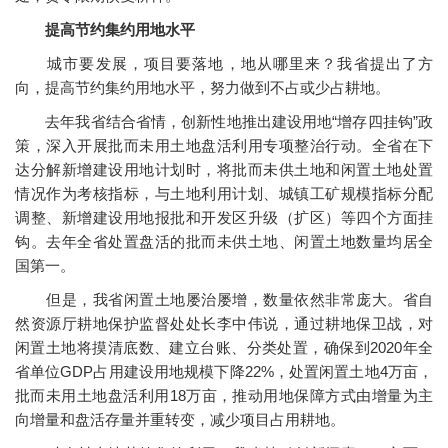
提高节约集约用地水平
城市要发展，项目要落地，地从哪里来？我省提出了方
向，提高节约集约用地水平，努力做到不占或少占耕地。
去年我省结合省情，创新性地推出建设用地“增存四挂钩”政
策，深入开展批而未用土地盘活利用专项整治行动。全省在下
达分解新增建设用地计划时，将批而未供土地和闲置土地处置
情况作为考核指标，与土地利用计划、城镇工矿规模指标分配
调整、新增建设用地报批和开发区升级（扩区）等四个方面挂
钩。去年全省处置盘活的批而未供土地、闲置土地数量均居全
国第一。
但是，我省闲置土地屡治屡增，数量依然非常庞大。省自
然资源厅耕地保护监督处处长李中伟说，通过耕地保卫战，对
闲置土地将摸清底数、建立台账、分类处置，确保到2020年全
省单位GDP占用建设用地规模下降22%，处置闲置土地4万亩，
批而未用土地盘活利用18万亩，推动用地保障方式由增量为主
向增量和盘活存量并重转变，减少项目占用耕地。