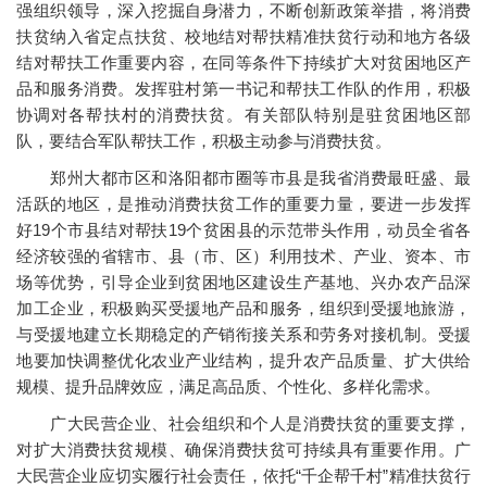
强组织领导，深入挖掘自身潜力，不断创新政策举措，将消费
扶贫纳入省定点扶贫、校地结对帮扶精准扶贫行动和地方各级
结对帮扶工作重要内容，在同等条件下持续扩大对贫困地区产
品和服务消费。发挥驻村第一书记和帮扶工作队的作用，积极
协调对各帮扶村的消费扶贫。有关部队特别是驻贫困地区部
队，要结合军队帮扶工作，积极主动参与消费扶贫。
郑州大都市区和洛阳都市圈等市县是我省消费最旺盛、最
活跃的地区，是推动消费扶贫工作的重要力量，要进一步发挥
好19个市县结对帮扶19个贫困县的示范带头作用，动员全省各
经济较强的省辖市、县（市、区）利用技术、产业、资本、市
场等优势，引导企业到贫困地区建设生产基地、兴办农产品深
加工企业，积极购买受援地产品和服务，组织到受援地旅游，
与受援地建立长期稳定的产销衔接关系和劳务对接机制。受援
地要加快调整优化农业产业结构，提升农产品质量、扩大供给
规模、提升品牌效应，满足高品质、个性化、多样化需求。
广大民营企业、社会组织和个人是消费扶贫的重要支撑，
对扩大消费扶贫规模、确保消费扶贫可持续具有重要作用。广
大民营企业应切实履行社会责任，依托“千企帮千村”精准扶贫行