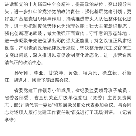
讲话和党的十九届四中全会精神，提高政治站位，突出领导带
头，进一步扛牢管党治党的政治责任；强化基层党建引领，更
好发挥基层党组织领导作用，持续推进带头人队伍整体优化提
升，进一步把制度优势转化为治理效能；壮大主流意识形态，
强化创新理论武装，做大做强正面宣传，守牢意识形态阵地，
进一步凝聚争先进位谋出彩的强大正能量；持之以恒正风肃纪
反腐，严明党的政治纪律政治规矩，坚决整治形式主义官僚主
义突出问题，深入推进以案促改制度化常态化，进一步营造风
清气正的政治生态。
孙守刚、李亚、甘荣坤、黄强、穆为民、徐立毅、乔新
江、胡道才、顾雪飞等出席会议。
省委党建工作领导小组成员，省纪委监委领导班子成员，
省委各部委、省直机关正厅级单位党组（党委）主要负责同
志，部分“两代表一委员”和基层党员群众代表参加会议。与会同
志对述职人履行党建工作责任制情况进行了现场测评。（记者
李铮）