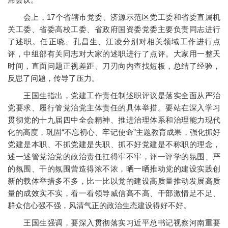
会上，17个省辖市党委、济源示范区党工委和省委直属机
关工委、省委高校工委、省政府国资委党委主要负责同志进行
了述职。任正晓、孔昌生、江凌分别对相关领域工作进行点
评，中组部有关同志对大家的述职进行了点评。大家用一整天
时间，直面问题正视差距、刀刃向内查找短板，总结了经验，
反思了问题，传导了压力。
王国生指出，党建工作责任制述职评议是落实全面从严治
党要求、履行管党治党主体责任的具体举措。要站在深入学习
贯彻党的十九届四中全会精神、推进治理体系和治理能力现代
化的高度，巩固“不忘初心、牢记使命”主题教育成果，强化抓好
党建是本职、不抓党建是失职、抓不好党建是不称职的理念，
述一述管党治党的政治责任扛得牢不牢，评一评学的氛围、严
的氛围、干的氛围营造得浓不浓，晒一晒推动党的建设实践创
新的载体举措多不多，比一比以党的建设高质量推动发展高质
量的成效实不实，看一看领导威信高不高、干部激情足不足、
群众信心强不强，风清气正的政治生态建设得好不好。
王国生强调，要深入贯彻落实习近平总书记视察河南重要