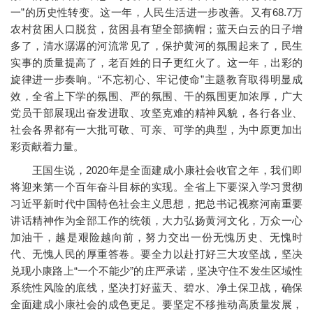
一”的历史性转变。这一年，人民生活进一步改善。又有68.7万
农村贫困人口脱贫，贫困县有望全部摘帽；蓝天白云的日子增
多了，清水潺潺的河流常见了，保护黄河的氛围起来了，民生
实事的质量提高了，老百姓的日子更红火了。这一年，出彩的
旋律进一步奏响。“不忘初心、牢记使命”主题教育取得明显成
效，全省上下学的氛围、严的氛围、干的氛围更加浓厚，广大
党员干部展现出奋发进取、攻坚克难的精神风貌，各行各业、
社会各界都有一大批可敬、可亲、可学的典型，为中原更加出
彩贡献着力量。
王国生说，2020年是全面建成小康社会收官之年，我们即
将迎来第一个百年奋斗目标的实现。全省上下要深入学习贯彻
习近平新时代中国特色社会主义思想，把总书记视察河南重要
讲话精神作为全部工作的统领，大力弘扬黄河文化，万众一心
加油干，越是艰险越向前，努力交出一份无愧历史、无愧时
代、无愧人民的厚重答卷。要全力以赴打好三大攻坚战，坚决
兑现小康路上“一个不能少”的庄严承诺，坚决守住不发生区域性
系统性风险的底线，坚决打好蓝天、碧水、净土保卫战，确保
全面建成小康社会的成色更足。要坚定不移推动高质量发展，