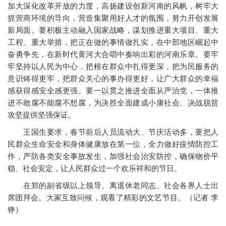
加大深化改革开放的力度，高扬建设创新河南的风帆，树牢大
抓营商环境的导向，营造集聚用好人才的氛围，努力开创发展
新局面。要积极主动融入国家战略，谋划推进重大项目、重大
工程、重大举措，把正在做的事情做扎实，在中部地区崛起中
奋勇争先，在新时代黄河大合唱中奏响出彩的河南乐章。要牢
牢坚持以人民为中心，把根在群众中扎得更深，把为民服务的
意识铸得更牢，把群众关心的事办得更好，让广大群众的幸福
感获得感安全感更强。要一以贯之推进全面从严治党，一体推
进不敢腐不能腐不想腐，为决胜全面建成小康社会、决战脱贫
攻坚提供坚强保证。
王国生要求，春节前后人员流动大、节庆活动多，要把人
民群众生命安全和身体健康放在第一位，全力做好疫情防控工
作，严防各类安全事故发生，加强社会治安防控，确保物价平
稳、社会安定，让人民群众过一个欢乐祥和的节日。
在郑的副省级以上领导、离退休老同志、社会各界人士出
席团拜会。大家互致问候，观看了精彩的文艺节目。（记者 李
铮）