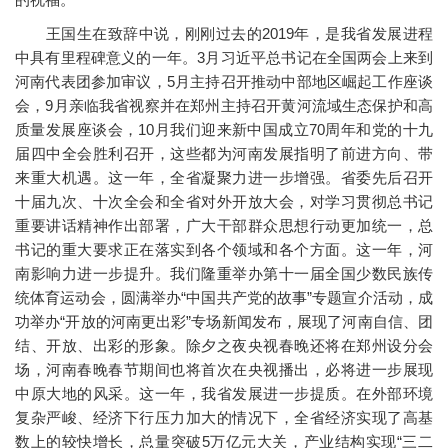
王国生在致辞中说，刚刚过去的2019年，是我省发展进程
中具有里程碑意义的一年。3月习近平总书记在全国两会上来到
河南代表团参加审议，5月主持召开推动中部地区崛起工作座谈
会，9月亲临我省视察并在郑州主持召开黄河流域生态保护和高
质量发展座谈会，10月我们迎来新中国成立70周年和党的十九
届四中全会胜利召开，这些都为河南发展指明了前进方向、带
来重大机遇。这一年，全省凝聚力进一步增强。省委先后召开
十届九次、十次全会和全省对外开放大会，对学习贯彻总书记
重要讲话精神作出部署，广大干部群众思想行动更加统一，总
书记的重大要求正在落实到各个领域和各个方面。这一年，河
南影响力进一步提升。我们隆重举办第十一届全国少数民族传
统体育运动会，圆满举办“中国共产党的故事”专题宣介活动，成
功举办“开放的河南更出彩”专场新闻发布，展现了河南自信、团
结、开放、出彩的形象。除夕之夜央视春晚还将在郑州设分会
场，河南春晚春节期间也将首次在央视播出，必将进一步展现
中原大地的风采。这一年，我省发展进一步提质。在外部环境
复杂严峻、经济下行压力加大的情况下，全省经济实现了高基
数上的较快增长，总量突破5万亿元大关，产业结构实现“三二