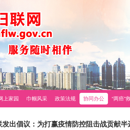
网上家园
巾帼风采
政策法规
协同办公
“两癌”
联发出倡议：为打赢疫情防控阻击战贡献半