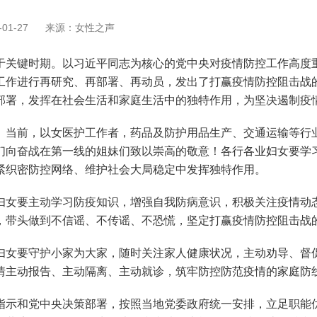
01-27
来源：女性之声
关键时期。以习近平同志为核心的党中央对疫情防控工作高度重
工作进行再研究、再部署、再动员，发出了打赢疫情防控阻击战
部署，发挥在社会生活和家庭生活中的独特作用，为坚决遏制疫
。
当前，以女医护工作者，药品及防护用品生产、交通运输等行
们向奋战在第一线的姐妹们致以崇高的敬意！各行各业妇女要学
紧织密防控网络、维护社会大局稳定中发挥独特作用。
妇女要主动学习防疫知识，增强自我防病意识，积极关注疫情动
，带头做到不信谣、不传谣、不恐慌，坚定打赢疫情防控阻击战
妇女要守护小家为大家，随时关注家人健康状况，主动劝导、督
情主动报告、主动隔离、主动就诊，筑牢防控防范疫情的家庭防
示和党中央决策部署，按照当地党委政府统一安排，立足职能优