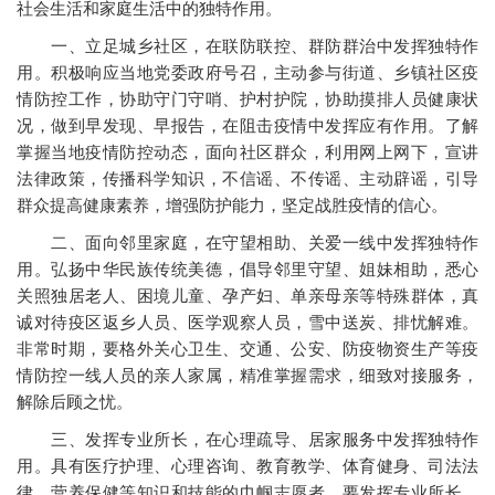
社会生活和家庭生活中的独特作用。
一、立足城乡社区，在联防联控、群防群治中发挥独特作
用。积极响应当地党委政府号召，主动参与街道、乡镇社区疫
情防控工作，协助守门守哨、护村护院，协助摸排人员健康状
况，做到早发现、早报告，在阻击疫情中发挥应有作用。了解
掌握当地疫情防控动态，面向社区群众，利用网上网下，宣讲
法律政策，传播科学知识，不信谣、不传谣、主动辟谣，引导
群众提高健康素养，增强防护能力，坚定战胜疫情的信心。
二、面向邻里家庭，在守望相助、关爱一线中发挥独特作
用。弘扬中华民族传统美德，倡导邻里守望、姐妹相助，悉心
关照独居老人、困境儿童、孕产妇、单亲母亲等特殊群体，真
诚对待疫区返乡人员、医学观察人员，雪中送炭、排忧解难。
非常时期，要格外关心卫生、交通、公安、防疫物资生产等疫
情防控一线人员的亲人家属，精准掌握需求，细致对接服务，
解除后顾之忧。
三、发挥专业所长，在心理疏导、居家服务中发挥独特作
用。具有医疗护理、心理咨询、教育教学、体育健身、司法法
律、营养保健等知识和技能的巾帼志愿者，要发挥专业所长，