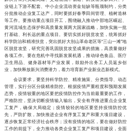
业链上下游不配套、中小企业流动资金短缺等瓶颈制约，分类
分批推动企业复工达产，同时要抓好春季田间管理、植树造林
等工作。要推动重点项目开工，围绕融入推动中部地区崛起、
黄河流域生态保护和高质量发展两大国家战略，加快实施一批
打基础、利长远的重点项目。要切实抓好脱贫攻坚，统筹抓好
科学防治和精准扶贫，突出抓好大别山革命老区等“三山一滩”地
区脱贫攻坚，研究完善巩固脱贫攻坚成果的措施，高质量做好
各项工作。要在危机中寻找新发展机遇，推动绿色食品、医疗
卫生用品、健身器材等产业发展，鼓励外出务工人员返乡创
业，加快释放新兴消费潜力，着力培育新产业新业态新模式。
会议要求，要坚持科学防控、精准施策、分类指导、动态
管理，实行分区分级精准防控。根据疫情严重程度和预期发展
态势，疫情较重的地区要把疫情防控作为当前最重要的工作，
严格防控，坚决切断疫情输入输出，安全有序推进重点企业复
工复产，确保大局稳定；疫情较轻的地区要坚持疫情防控优
先，严防扩散，加快推进企业有序复工复产和重大项目建设，
逐步恢复正常经济社会秩序；没有疫情的地区，要在做好防控
工作的前提下，全力推动各类企业复工复产和项目建设，全面