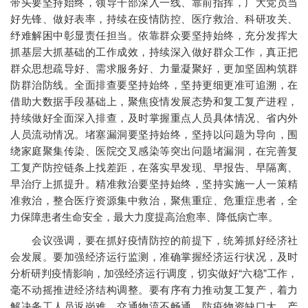
带头要坚持始终，领导干部深入一线、靠前指挥，广大党员当
好先锋、做好表率，持续在疫情防控、医疗救治、科研攻关、
纾难解困中彰显责任担当。依靠群众要坚持始终，充分发挥大
抓基层大抓基础的工作成效，持续深入做好群众工作，真正把
群众思想疏导好、需求服务好、力量凝聚好，更加坚固构筑群
防群治防线。全面排查要坚持始终，坚持更细更准可追溯，在
借助大数据手段基础上，聚焦疫情发展态势和复工复产进程，
持续做好全面深入排查，及时掌握重点人员具体情况、省内外
人员流动情况。堵塞漏洞要坚持始终，坚持以问题为导向，围
绕家庭聚集传染、医院交叉感染等突出问题堵漏洞，在完善复
工复产防控链条上找差距，在落实早发现、早报告、早隔离、
早治疗上抓提升。精准救治要坚持始终，坚持实施一人一策精
准救治，整合医疗资源集中救治，聚焦重症、危重症患者，全
力保障患者生命安全，最大力度提高治愈率、降低病亡率。
会议强调，要在抓好疫情防控的前提下，统筹抓好经济社
会发展。要加强经济运行监测，准确掌握经济运行状况，及时
分析研判疫情影响，加强经济运行调度，切实做好“六稳”工作，
毫不动摇推进经济结构调整。要有序有力推动复工复产，着力
解决务工人员返岗难、交通物流不畅通、防疫物资缺口大、产