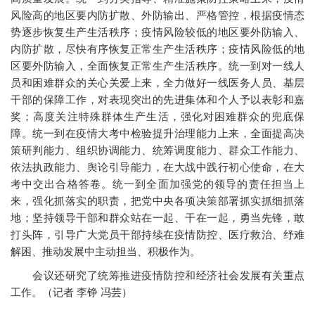
风险高的地区要内防扩散、外防输出、严格管控，根据疫情态
势逐步恢复生产生活秩序；疫情风险较低的地区要外防输入、
内防扩散，尽快有序恢复正常生产生活秩序；疫情风险低的地
区要外防输入，全面恢复正常生产生活秩序。统一到对一线人
员和困难群众的关心关爱上来，全力做好一线医务人员、基层
干部的保障工作，对表现突出的先进集体和个人予以表彰和嘉
奖；高度关注特殊群体生产生活，强化对困难群众的兜底保
障。统一到在疫情大考中检验提升治理能力上来，全面提高决
策研判能力、组织协调能力、统筹调度能力、群众工作能力、
依法执政能力、舆论引导能力，在大战中践行初心使命，在大
考中交出合格答卷。统一到全面加强党的领导的责任担当上
来，强化抓落实的职责，把党中央各项决策部署抓实抓细抓落
地；坚持领导干部和群众站在一起、干在一起，勇当先锋，敢
打头阵，引导广大党员干部持续在疫情防控、医疗救治、纾难
解困、推动发展中主动担当、积极作为。
会议还研究了统筹推进疫情防控和经济社会发展有关重点
工作。（记者 李铮 冯芸）