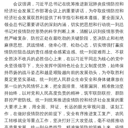
会议强调，习近平总书记在统筹推进新冠肺炎疫情防控和
经济社会发展工作部署会议上的重要讲话，为夺取疫情防控和
经济社会发展双胜利提供了科学指引和根本遵循。要全面深入
领会总书记重要讲话的深刻内涵，切实把思想和行动统一到总
书记对疫情防控形势的科学判断上来，清醒认识到疫情形势依
然严峻复杂、防控正处在最吃劲的关键阶段，坚决防止和杜绝
麻痹思想、厌战情绪、侥幸心理、松劲心态，切实增强打赢疫
情防控阻击战的责任感使命感紧迫感。统一到迎难而上、不获
全胜决不收兵的必胜信心上来，在以习近平同志为核心的党中
央坚强领导下，充分发挥中国特色社会主义制度优势，始终保
持昂扬的战斗姿态和越是艰险越向前的发展劲头，为夺取胜利
奠定更坚实基础。统一到把人民群众生命安全和身体健康放在
第一位的为民情怀上来，把全面排查、堵塞漏洞、精准救治坚
持始终，以对党和人民高度负责的精神，筑牢联防联控、群防
群控严密防线。统一到统筹推进疫情防控和经济社会发展的重
大要求上来，用全面、辩证、长远的眼光审视问题、谋划工
作，在做好疫情防控的前提下，安全有序推进复工复产、农民
工转移就业等重点工作，坚决打好三大攻坚战，毫不动摇推动
高质量发展。统一到分类指导、精准施策防控策略上来，疫情