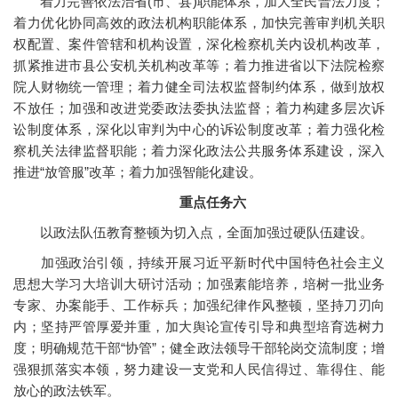
着力完善依法治省(市、县)职能体系，加大全民普法力度；
着力优化协同高效的政法机构职能体系，加快完善审判机关职
权配置、案件管辖和机构设置，深化检察机关内设机构改革，
抓紧推进市县公安机关机构改革等；着力推进省以下法院检察
院人财物统一管理；着力健全司法权监督制约体系，做到放权
不放任；加强和改进党委政法委执法监督；着力构建多层次诉
讼制度体系，深化以审判为中心的诉讼制度改革；着力强化检
察机关法律监督职能；着力深化政法公共服务体系建设，深入
推进“放管服”改革；着力加强智能化建设。
重点任务六
以政法队伍教育整顿为切入点，全面加强过硬队伍建设。
加强政治引领，持续开展习近平新时代中国特色社会主义
思想大学习大培训大研讨活动；加强素能培养，培树一批业务
专家、办案能手、工作标兵；加强纪律作风整顿，坚持刀刃向
内；坚持严管厚爱并重，加大舆论宣传引导和典型培育选树力
度；明确规范干部“协管”；健全政法领导干部轮岗交流制度；增
强狠抓落实本领，努力建设一支党和人民信得过、靠得住、能
放心的政法铁军。