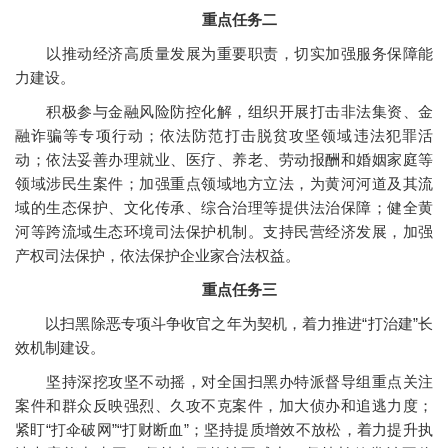
重点任务二
以推动经济高质量发展为重要职责，切实加强服务保障能
力建设。
积极参与金融风险防控化解，组织开展打击非法集资、金
融诈骗等专项行动；依法防范打击脱贫攻坚领域违法犯罪活
动；依法妥善办理就业、医疗、养老、劳动报酬和婚姻家庭等
领域涉民生案件；加强重点领域地方立法，为黄河河道及其流
域的生态保护、文化传承、综合治理等提供法治保障；健全黄
河等跨流域生态环境司法保护机制。支持民营经济发展，加强
产权司法保护，依法保护企业家合法权益。
重点任务三
以扫黑除恶专项斗争收官之年为契机，着力推进“打治建”长
效机制建设。
坚持深挖攻坚不动摇，对全国扫黑办特派督导组重点关注
案件和群众反映强烈、久攻不克案件，加大侦办和追逃力度；
紧盯“打伞破网”“打财断血”；坚持提质增效不放松，着力提升执