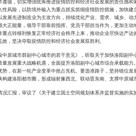
本遵循，切实增强统筹推进疫情防控和经济社会发展的责任感和
入性风险，以防境外输入为重点抓实抓细疫情防控措施，加快建
以发展先进制造业为主攻方向，持续优化产业、需求、城乡、动
强大正能量，领导干部靠前指挥、党员干部担当作为，更加主动
作重点转移到恢复正常经济社会秩序上来，推动企业尽快达产达
见效，坚决夺取疫情防控和经济社会发展双胜利。
中原城市群副中心城市的若干意见》，听取关于加快洛阳副中心
质量发展重大战略机遇，全面提升洛阳副中心城市综合承载能力
优势，在新一轮产业变革中抢占先机。要选准路子，坚持错位发
快构建洛阳都市圈，形成辐射豫西北、联动晋东南、支撑中原城
汇报，审议了《关于建立国土空间规划体系并监督实施的实施