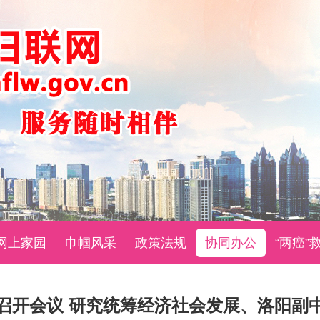
网上家园
巾帼风采
政策法规
协同办公
“两癌”
召开会议 研究统筹经济社会发展、洛阳副