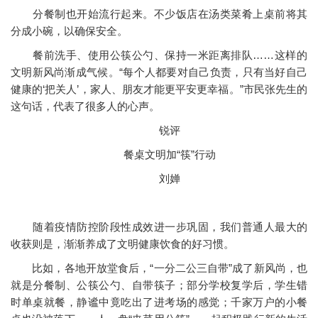
分餐制也开始流行起来。不少饭店在汤类菜肴上桌前将其
分成小碗，以确保安全。
餐前洗手、使用公筷公勺、保持一米距离排队……这样的
文明新风尚渐成气候。“每个人都要对自己负责，只有当好自己
健康的‘把关人’，家人、朋友才能更平安更幸福。”市民张先生的
这句话，代表了很多人的心声。
锐评
餐桌文明加“筷”行动
刘婵
随着疫情防控阶段性成效进一步巩固，我们普通人最大的
收获则是，渐渐养成了文明健康饮食的好习惯。
比如，各地开放堂食后，“一分二公三自带”成了新风尚，也
就是分餐制、公筷公勺、自带筷子；部分学校复学后，学生错
时单桌就餐，静谧中竟吃出了进考场的感觉；千家万户的小餐