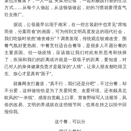
桌也没被落下，一人一盘“夹菜用公筷”，一起积极践行新的生活
方式……从每个人做起，从这顿饭做起，好的习惯就要理直气
壮去推广。
据说，公筷最早出现于南宋，在一些古装剧中也常见“席地
而坐，分案而食”的画面，可为何到文明高度发达的现代社会，
我们吃饭时依然“难舍难分”？调查发现，传统观念较难改变、围
餐气氛好更热闹、中餐烹饪适合合餐等，是很多人不愿分餐的
主要原因。但一场疫情，应该能让我们对此有所思考和抉择
了，疾病和我们的距离或许就是一双筷子的距离，要知道，对
己对人的身体健康负责才是最深的“人情”，让亲人朋友都吃得卫
生、放心才是真有“面子”。
就像网友打趣道，“真不行，我们还是分吧”，不过分餐，却
不分爱，这样做恰恰是为了关爱同类、友爱环境。还有颇具北
欧风的“一米线”、感冒自觉戴上口罩、禁食野味写入法规等，风
俗的改易、文明的养成就在这些细节间，也将在持之以恒中回
报你我。
这个餐，可以分