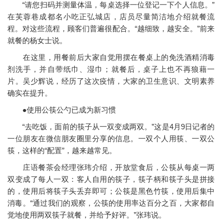
“请您扫码并测量体温，每桌选择一位登记一下个人信息。”
在芙蓉巷成都名小吃正弘城店，店员尽量简洁地介绍就餐流
程。对这些流程，顾客们普遍很配合。“越细致，越安全。”前来
就餐的杨女士说。
在这里，用餐前后大家自觉用摆在餐桌上的免洗酒精消毒
剂洗手，并自带纸巾、湿巾；就餐后，桌子上也不再狼藉一
片。吴少辉说，经历了这次疫情，大家的卫生意识、文明素养
确实在提升。
●使用公筷公勺已成为新习惯
“去吃饭，面前的筷子从一双变成两双。”这是4月9日记者的
一位朋友在微信朋友圈里分享的信息。一双个人用筷、一双公
筷，这样的“配置”，越来越常见。
庄语餐茶会经理张玮介绍，开放堂食后，公筷从每桌一两
双变成了每人一双：客人自用的筷子，筷子柄和筷子头是拼接
的，使用后将筷子头丢弃即可；公筷是黑色竹筷，使用后集中
消毒。“通过我们的观察，公筷的使用率达百分之百，大家都自
觉地使用两双筷子就餐，并给予好评。”张玮说。