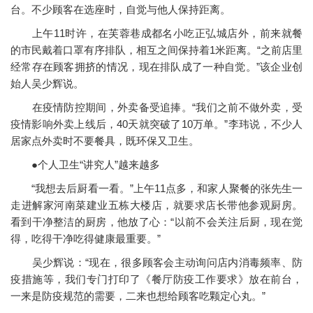
台。不少顾客在选座时，自觉与他人保持距离。
上午11时许，在芙蓉巷成都名小吃正弘城店外，前来就餐
的市民戴着口罩有序排队，相互之间保持着1米距离。“之前店里
经常存在顾客拥挤的情况，现在排队成了一种自觉。”该企业创
始人吴少辉说。
在疫情防控期间，外卖备受追捧。“我们之前不做外卖，受
疫情影响外卖上线后，40天就突破了10万单。”李玮说，不少人
居家点外卖时不要餐具，既环保又卫生。
●个人卫生“讲究人”越来越多
“我想去后厨看一看。”上午11点多，和家人聚餐的张先生一
走进解家河南菜建业五栋大楼店，就要求店长带他参观厨房。
看到干净整洁的厨房，他放了心：“以前不会关注后厨，现在觉
得，吃得干净吃得健康最重要。”
吴少辉说：“现在，很多顾客会主动询问店内消毒频率、防
疫措施等，我们专门打印了《餐厅防疫工作要求》放在前台，
一来是防疫规范的需要，二来也想给顾客吃颗定心丸。”