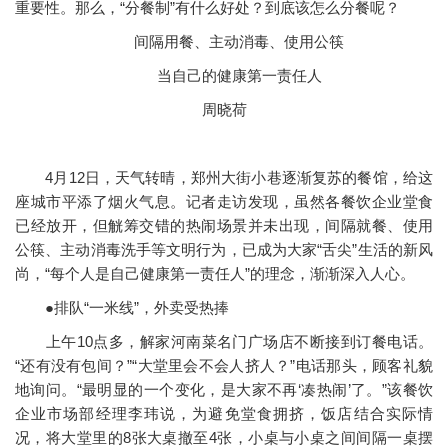
重要性。那么，“分餐制”有什么好处？到底该怎么分餐呢？
间隔用餐、主动消毒、使用公筷
当自己的健康第一责任人
周晓荷
4月12日，天气转晴，郑州大街小巷逐渐复苏的餐馆，给这
座城市平添了烟火气息。记者走访发现，虽然各餐饮企业堂食
已经放开，但觥筹交错的热闹场景并未出现，间隔就餐、使用
公筷、主动消毒洗手等文明行为，已成为大家“舌尖”生活的新风
尚，“每个人是自己健康第一责任人”的理念，渐渐深入人心。
●排队“一米线”，外卖受热捧
上午10点多，解家河南菜名门广场店不断接到订餐电话。
“还有没有包间？”“大堂里会不会人挤人？”电话那头，顾客礼貌
地询问。“最明显的一个变化，是大家不再‘凑热闹’了。”该餐饮
企业市场部经理李玮说，为避免堂食拥挤，饭店结合实际情
况，将大堂里的8张大桌撤至4张，小桌与小桌之间间隔一桌摆