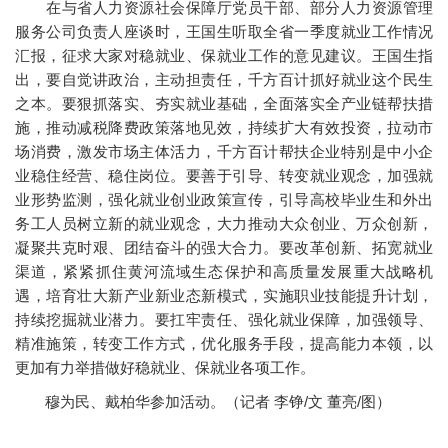
在与省人力资源社会保障厅党员干部、部分人力资源管理
服务公司负责人座谈时，王国生听取全省一季度就业工作情况
汇报，征求大家对稳就业、保就业工作的意见建议。王国生指
出，要自觉讲政治，主动担责任，千方百计抓好就业这个民生
之本。要狠抓落实、夯实就业基础，全面落实全产业链帮扶措
施，推动减税降费政策落地见效，持续扩大有效投资，拉动市
场消费，激发市场主体活力，千方百计帮扶企业特别是中小企
业稳住经营、稳住岗位。要善于引导、转变就业观念，加强就
业形势监测，强化就业创业政策宣传，引导高校毕业生和外出
务工人员树立新的就业观念，大力推动大众创业、万众创新，
凝聚共克时艰、团结奋斗的强大合力。要改革创新、拓宽就业
渠道，紧紧抓住黄河流域生态保护和高质量发展重大战略机
遇，培育壮大新产业新业态新模式，实施职业技能提升计划，
持续挖掘就业潜力。要扛牢责任、强化就业保障，加强领导、
精准施策，转变工作方式，优化服务手段，提高能力本领，以
更加有力举措做好稳就业、保就业各项工作。
穆为民、戴柏华参加活动。（记者 李铮/文 董亮/图）