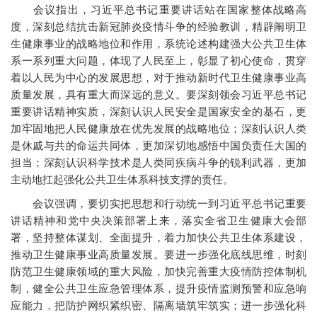
会议指出，习近平总书记重要讲话站在国家整体战略高
度，深刻总结抗击新冠肺炎疫情斗争的经验教训，精辟阐明卫
生健康事业的战略地位和作用，系统论述构建强大公共卫生体
系一系列重大问题，体现了人民至上，彰显了初心使命，贯穿
着以人民为中心的发展思想，对于推动新时代卫生健康事业高
质量发展，具有重大而深远的意义。要深刻领会习近平总书记
重要讲话精神实质，深刻认识人民安全是国家安全的基石，更
加牢固地把人民健康放在优先发展的战略地位；深刻认识人类
是休戚与共的命运共同体，更加深切地感悟中国负责任大国的
担当；深刻认识科学技术是人类同疾病斗争的锐利武器，更加
主动地扛起强化公共卫生体系科技支撑的责任。
会议强调，要切实把思想和行动统一到习近平总书记重要
讲话精神和党中央决策部署上来，落实全省卫生健康大会部
署，坚持整体谋划、全面提升，着力加快公共卫生体系建设，
推动卫生健康事业高质量发展。要进一步强化底线思维，时刻
防范卫生健康领域的重大风险，加快完善重大疫情防控体制机
制，健全公共卫生应急管理体系，提升疫情监测预警和应急响
应能力，把防护网织紧织密、隔离墙筑牢筑实；进一步强化科