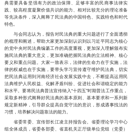
典需要具备坚强有力的政治保障、足够丰富的民商事法律实
践、较高程度凝聚价值共识的能力、相对比较充分的理论准备
等先决条件，深入阐释了民法典的中国特色、实践特色和时代
特色。
与会同志认为，报告对民法典的重大问题进行了全面透彻
的梳理和阐述，帮助大家更加深刻认识到以习近平同志为核心
的党中央对民法典编纂工作的高度重视，更加深入理解颁布实
施民法典的重大意义，更加准确把握民法典的立法精神、核心
要义和重点问题。大家一致表示，法律的生命力在于实施，法
律的权威也在于实施，要带头学习宣传遵守维护民法典，切实
把民法典运用到河南经济社会发展实践中去，不断提高运用民
法典维护人民权益、化解矛盾纠纷、促进社会和谐稳定的能力
和水平。要将民法典普法宣传纳入“十四五”时期普法工作重点，
采取多种形式阐释好民法典的基本原则、基本要求和一系列新
规定新精神，引导群众提高自觉守法的意识，形成遇事找法的
习惯，培养解决问题靠法的能力。
省委常委、宣传部长江凌主持报告会。省委理论学习中心
组全体成员，省委各部委、省直机关正厅级单位党组（党委）