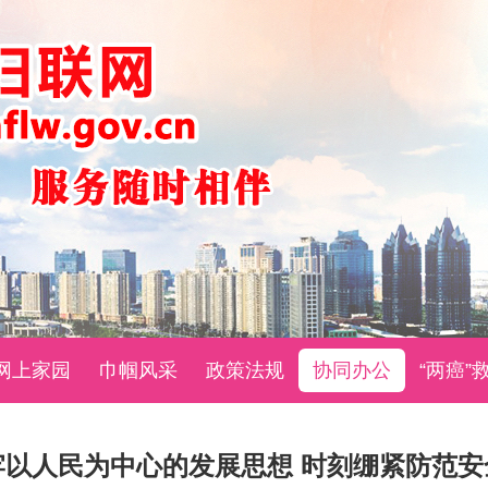
网上家园
巾帼风采
政策法规
协同办公
“两癌”
牢以人民为中心的发展思想 时刻绷紧防范安