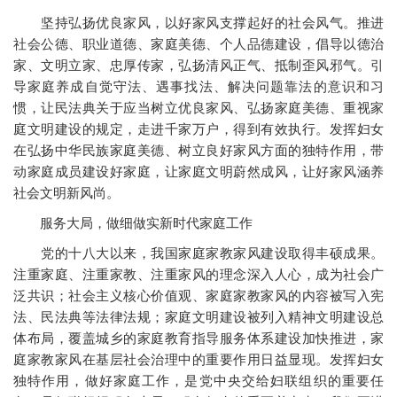
坚持弘扬优良家风，以好家风支撑起好的社会风气。推进
社会公德、职业道德、家庭美德、个人品德建设，倡导以德治
家、文明立家、忠厚传家，弘扬清风正气、抵制歪风邪气。引
导家庭养成自觉守法、遇事找法、解决问题靠法的意识和习
惯，让民法典关于应当树立优良家风、弘扬家庭美德、重视家
庭文明建设的规定，走进千家万户，得到有效执行。发挥妇女
在弘扬中华民族家庭美德、树立良好家风方面的独特作用，带
动家庭成员建设好家庭，让家庭文明蔚然成风，让好家风涵养
社会文明新风尚。
服务大局，做细做实新时代家庭工作
党的十八大以来，我国家庭家教家风建设取得丰硕成果。
注重家庭、注重家教、注重家风的理念深入人心，成为社会广
泛共识；社会主义核心价值观、家庭家教家风的内容被写入宪
法、民法典等法律法规；家庭文明建设被列入精神文明建设总
体布局，覆盖城乡的家庭教育指导服务体系建设加快推进，家
庭家教家风在基层社会治理中的重要作用日益显现。发挥妇女
独特作用，做好家庭工作，是党中央交给妇联组织的重要任