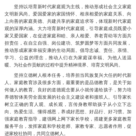
坚持以培育新时代家庭观为主线，推动形成社会主义家庭
文明新风尚。爱国爱家的家国情怀、相亲相爱的家庭关系、向
上向善的家庭美德、共建共享的家庭追求等，体现新时代家庭
观的深厚内涵。大力培育新时代家庭观，引导家庭成员既爱小
家又爱国家，在促进家庭和睦、亲人相爱、养老育幼等方面共
担责任，在自立自强、岗位建功、筑梦圆梦等方面共同发展，
推动形成家家幸福安康的生动局面。倡导忠诚、责任、亲情、
学习、公益的理念，推动人们在为家庭谋幸福、为他人送温
暖、为社会作贡献的过程中提升精神境界、培育文明风尚。
坚持立德树人根本任务，培养担当民族复兴大任的时代新
人。家庭教育涉及很多方面，最重要的是品德教育，是关于如
何做人的教育。良好的道德观念要从小就传递给孩子，努力培
养德智体美劳全面发展的社会主义建设者和接班人。引导家长
树立正确的育人观、成长观，言传身教帮助孩子从小立下志
向、热爱生活、懂得感恩，养成好思想、好品行、好习惯。加
强家庭教育指导，建强网上网下家长学校，搭建更多家庭教育
服务平台，发挥家庭和学校老师、家教专家、志愿者作用，促
进家校社协同，共同立德树人。