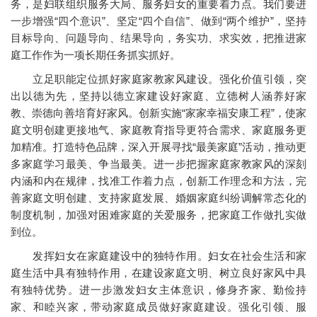
务，是妇联组织服务大局、服务妇女的重要着力点。我们要进
一步增强“四个意识”、坚定“四个自信”、做到“两个维护”，坚持
目标导向、问题导向、结果导向，务实功、求实效，把推进家
庭工作作为一项长期任务抓实抓好。
立足职能定位抓好家庭家教家风建设。强化价值引领，突
出以德为先，坚持以德立家建设好家庭、立德树人涵养好家
教、崇德向善培育好家风。创新实施“家家幸福安康工程”，使家
庭文明创建更接地气、家庭教育指导更符合需求、家庭服务更
加精准。打造特色品牌，深入开展寻找“最美家庭”活动，推动更
多家庭学习最美、争当最美。进一步把握家庭家教家风的深刻
内涵和内在规律，找准工作着力点，创新工作理念和方法，完
善家庭文明创建、支持家庭发展、婚姻家庭纠纷调解常态化的
制度机制，加强对困难家庭的关爱服务，把家庭工作做扎实做
到位。
发挥妇女在家庭建设中的独特作用。妇女在社会生活和家
庭生活中具有独特作用，在建设家庭文明、树立良好家风中具
有独特优势。进一步激发妇女主体意识，修身齐家、勤俭持
家、和睦兴家，带动家庭成员做好家庭建设。强化引领、服