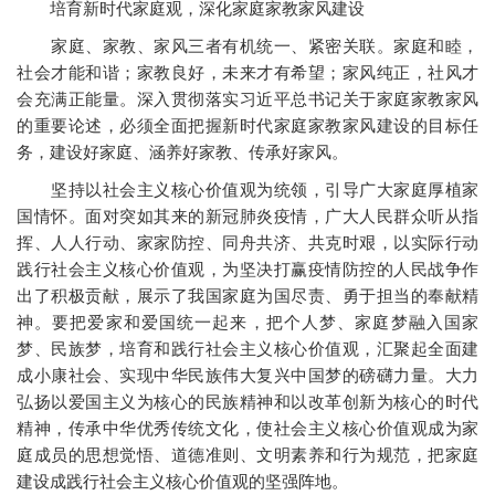
培育新时代家庭观，深化家庭家教家风建设
家庭、家教、家风三者有机统一、紧密关联。家庭和睦，
社会才能和谐；家教良好，未来才有希望；家风纯正，社风才
会充满正能量。深入贯彻落实习近平总书记关于家庭家教家风
的重要论述，必须全面把握新时代家庭家教家风建设的目标任
务，建设好家庭、涵养好家教、传承好家风。
坚持以社会主义核心价值观为统领，引导广大家庭厚植家
国情怀。面对突如其来的新冠肺炎疫情，广大人民群众听从指
挥、人人行动、家家防控、同舟共济、共克时艰，以实际行动
践行社会主义核心价值观，为坚决打赢疫情防控的人民战争作
出了积极贡献，展示了我国家庭为国尽责、勇于担当的奉献精
神。要把爱家和爱国统一起来，把个人梦、家庭梦融入国家
梦、民族梦，培育和践行社会主义核心价值观，汇聚起全面建
成小康社会、实现中华民族伟大复兴中国梦的磅礴力量。大力
弘扬以爱国主义为核心的民族精神和以改革创新为核心的时代
精神，传承中华优秀传统文化，使社会主义核心价值观成为家
庭成员的思想觉悟、道德准则、文明素养和行为规范，把家庭
建设成践行社会主义核心价值观的坚强阵地。