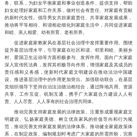
务、联系，为妇女平衡家庭和事业创造条件、提供支持，帮助
妇女处理好家庭和工作关系，做对社会有责任、对家庭有贡献
的新时代女性。倡导男女共担家庭责任、共享家庭发展成果，
推动将平等相待、和谐相处细化到家庭生活中，共同促进家庭
和睦、亲人相爱、幼有所育、老有所养。
促进家庭家教家风在基层社会治理中发挥重要作用。围绕
提升基层治理水平，引导家庭在社区和谐、邻里和睦、美丽乡
村、爱国卫生运动等方面积极参与、发挥作用。面向广大家庭
深入宣传民法典，发挥其积极导向作用，增强家庭及其成员的
责任感和义务感，使新时代家庭文明建设在推动法治中国建
设、推进基层治理中的作用更加突出。加强联动联合，在基层
党组织领导下坚持自治法治德治相结合，通过阵地共用、资源
共享、工作互促、机制互通，携手广大家庭合力建设人人有
责、人人尽责、人人享有的社会治理共同体。
推动完善支持家庭发展的法律政策。注重形成重视家庭文
明建设、弘扬家庭美德、树立优良家风的价值导向和行为规
范，推动完善支持家庭发展的法律体系。推动健全家庭政策体
系，在制定政策、编制规划时考虑广大家庭的所需所盼，完善