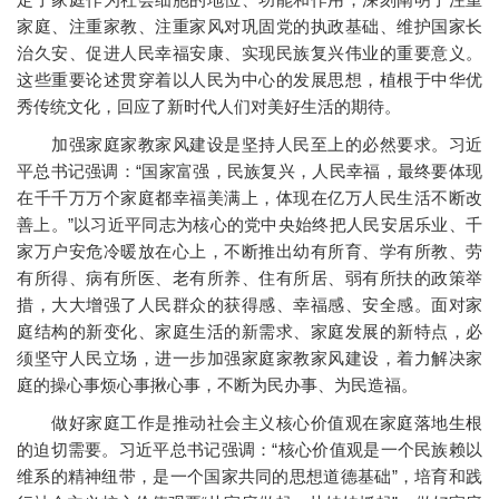
家庭、注重家教、注重家风对巩固党的执政基础、维护国家长
治久安、促进人民幸福安康、实现民族复兴伟业的重要意义。
这些重要论述贯穿着以人民为中心的发展思想，植根于中华优
秀传统文化，回应了新时代人们对美好生活的期待。
加强家庭家教家风建设是坚持人民至上的必然要求。习近
平总书记强调：“国家富强，民族复兴，人民幸福，最终要体现
在千千万万个家庭都幸福美满上，体现在亿万人民生活不断改
善上。”以习近平同志为核心的党中央始终把人民安居乐业、千
家万户安危冷暖放在心上，不断推出幼有所育、学有所教、劳
有所得、病有所医、老有所养、住有所居、弱有所扶的政策举
措，大大增强了人民群众的获得感、幸福感、安全感。面对家
庭结构的新变化、家庭生活的新需求、家庭发展的新特点，必
须坚守人民立场，进一步加强家庭家教家风建设，着力解决家
庭的操心事烦心事揪心事，不断为民办事、为民造福。
做好家庭工作是推动社会主义核心价值观在家庭落地生根
的迫切需要。习近平总书记强调：“核心价值观是一个民族赖以
维系的精神纽带，是一个国家共同的思想道德基础”，培育和践