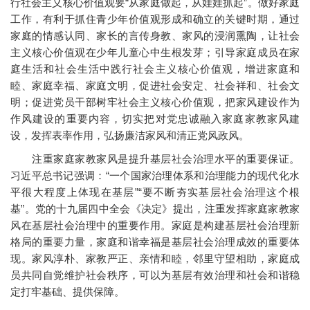
行社会主义核心价值观要“从家庭做起，从娃娃抓起”。做好家庭
工作，有利于抓住青少年价值观形成和确立的关键时期，通过
家庭的情感认同、家长的言传身教、家风的浸润熏陶，让社会
主义核心价值观在少年儿童心中生根发芽；引导家庭成员在家
庭生活和社会生活中践行社会主义核心价值观，增进家庭和
睦、家庭幸福、家庭文明，促进社会安定、社会祥和、社会文
明；促进党员干部树牢社会主义核心价值观，把家风建设作为
作风建设的重要内容，切实把对党忠诚融入家庭家教家风建
设，发挥表率作用，弘扬廉洁家风和清正党风政风。
注重家庭家教家风是提升基层社会治理水平的重要保证。
习近平总书记强调：“一个国家治理体系和治理能力的现代化水
平很大程度上体现在基层”“要不断夯实基层社会治理这个根
基”。党的十九届四中全会《决定》提出，注重发挥家庭家教家
风在基层社会治理中的重要作用。家庭是构建基层社会治理新
格局的重要力量，家庭和谐幸福是基层社会治理成效的重要体
现。家风淳朴、家教严正、亲情和睦，邻里守望相助，家庭成
员共同自觉维护社会秩序，可以为基层有效治理和社会和谐稳
定打牢基础、提供保障。