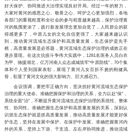
好大保护、协同推进大治理实现良好开局。经过一年的努力，
大家对黄河的感恩之心、敬畏之心、呵护之心更加强烈，各地
各部门的重视程度和全社会的参与程度越来越高，保护治理黄
河的氛围更浓了，践行新发展理念更加自觉了，人民群众的获
得感更多了，中原儿女的文化自信更强了，大家越来越认识
到，推动黄河流域生态保护和高质量发展，生态保护是先手
棋，高质量发展是必答题，黄河流域生态保护治理的成效正在
逐步显现。在这次抗疫斗争伟大实践中，1281名医务人员白衣
为甲、驰援湖北，亿万河南人众志成城筑牢“中原防线”，70个集
体和个人受到国家表彰，展现了黄河儿女百折不挠的刚健风
骨，彰显了黄河文化的强大影响力、巨大感召力。
会议强调，要把牢正确方向，坚决担好黄河流域生态保护
治理的重大使命。准确把握保护和治理的关系，全力以赴“保”，
系统全面“治”，不断提升黄河流域生态保护治理的系统性、整体
性、协同性。准确把握生态保护和高质量发展的关系，深刻认
识抓生态保护就是抓高质量发展，推动高质量发展才能更好保
护生态，坚持在发展中保护、在保护中发展。准确把握黄河内
外的关系，坚持上下游、干支流、左右岸协同推进，推动流域