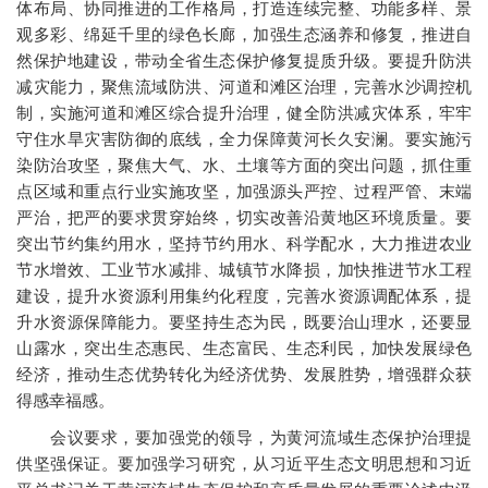
体布局、协同推进的工作格局，打造连续完整、功能多样、景
观多彩、绵延千里的绿色长廊，加强生态涵养和修复，推进自
然保护地建设，带动全省生态保护修复提质升级。要提升防洪
减灾能力，聚焦流域防洪、河道和滩区治理，完善水沙调控机
制，实施河道和滩区综合提升治理，健全防洪减灾体系，牢牢
守住水旱灾害防御的底线，全力保障黄河长久安澜。要实施污
染防治攻坚，聚焦大气、水、土壤等方面的突出问题，抓住重
点区域和重点行业实施攻坚，加强源头严控、过程严管、末端
严治，把严的要求贯穿始终，切实改善沿黄地区环境质量。要
突出节约集约用水，坚持节约用水、科学配水，大力推进农业
节水增效、工业节水减排、城镇节水降损，加快推进节水工程
建设，提升水资源利用集约化程度，完善水资源调配体系，提
升水资源保障能力。要坚持生态为民，既要治山理水，还要显
山露水，突出生态惠民、生态富民、生态利民，加快发展绿色
经济，推动生态优势转化为经济优势、发展胜势，增强群众获
得感幸福感。
会议要求，要加强党的领导，为黄河流域生态保护治理提
供坚强保证。要加强学习研究，从习近平生态文明思想和习近