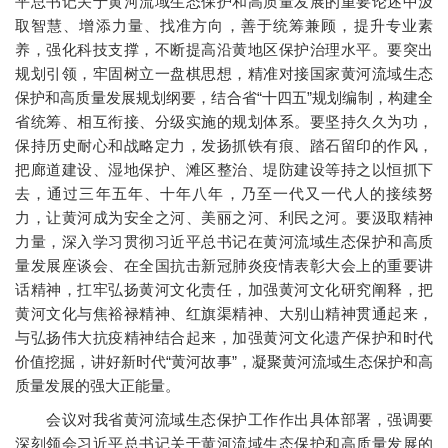
平总书记关于黄河流域生态保护和高质量发展的重要论述中汲
取智慧、增添力量、找准方向，善于统筹兼顾，提升专业素
养，强化科技支撑，不断提高沿黄地区保护治理水平。要突出
规划引领，牢固树立一盘棋思想，精准对接国家黄河流域生态
保护和高质量发展规划纲要，结合省“十四五”规划编制，构建全
省统筹、相互衔接、分级实施的规划体系。要坚持久久为功，
保持历史耐心和战略定力，发扬抓铁有痕、踏石留印的作风，
把廊道建设、湿地保护、滩区整治、堤防建设等持之以恒抓下
去，通过三年五年、十年八年，乃至一代又一代人的接续努
力，让黄河成为安全之河、美丽之河、利民之河。要汲取精神
力量，深入学习贯彻习近平总书记在黄河流域生态保护和高质
量发展座谈会、在全国抗击新冠肺炎疫情表彰大会上的重要讲
话精神，扛牢弘扬黄河文化责任，加强黄河文化研究阐释，把
黄河文化与焦裕禄精神、红旗渠精神、大别山精神贯通起来，
与弘扬伟大抗疫精神结合起来，加强黄河文化遗产保护和时代
价值挖掘，讲好新时代“黄河故事”，凝聚黄河流域生态保护和高
质量发展的强大正能量。
会议对我省黄河流域生态保护工作作出具体部署，强调要
深刻领会习近平总书记关于黄河流域生态保护和高质量发展的