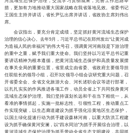
河流域生态保护治理，交流学习贯彻成果，完善工作思路举
措，更加有力地推动重大国家战略在我省落地见效。省委书记
王国生主持并讲话，省长尹弘出席并讲话，省政协主席刘伟出
席。
会议指出，要充分肯定成绩，坚定抓好黄河流域生态保护
治理的信心决心。去年9月，习近平总书记在郑州发出“让黄河成
为造福人民的幸福河”的伟大号召，强调黄河河南段是下游治理
的重中之重，赋予我们重大使命。我们坚持以习近平总书记重
要讲话精神为根本遵循，把黄河流域生态保护和高质量发展摆
在事关全局的重要位置，省里成立由省委、省政府主要领导担
任双组长的领导小组，召开3次领导小组会议研究重大问题，召
开省委全会、全省文化旅游大会、河长述职会议等进行部署，
以扎扎实实的作风推进各项工作，动员全省上下共同投身黄河
流域生态保护治理。我们坚持谋划长远和干在当下相统一，从
看准的事情抓起，实施一批标志性、引领性工程，推动重点工
作实现突破，以生态廊道建设为抓手强化沿黄地区生态保护，
以国土绿化提速行动为抓手建设森林河南，以重大防洪工程建
设为抓手确保黄河安澜，以“四水同治”为抓手开展综合治理，以
黄河流域生态保护治理为抓手带动全省生态文明建设，共同抓