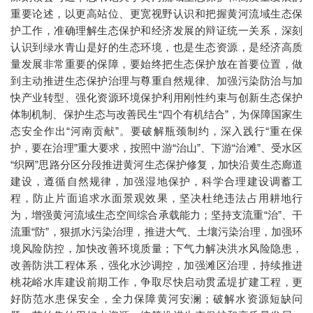
重要论述，以更高站位、更宽视野认识和把握黄河流域生态保
护工作，准确理解生态保护和经济发展的辩证统一关系，深刻
认识到绿水青山是好的生态环境，也是生态资源，是经济高质
量发展非常重要的保障，要始终把生态保护放在首要位置，做
到主动推进生态保护治理与尊重自然规律、加强污染防治与加
快产业转型、强化资源环境保护利用刚性约束与创新生态保护
体制机制、保护生态与改善民生“四个有机结合”，为保障国家生
态安全作出“河南贡献”。要破解瓶颈制约，深入践行“重在保
护，要在治理”重大要求，按照中游“治山”、下游“治滩”、受水区
“织网”思路分区分段推进黄河生态保护修复，加快沿黄生态廊道
建设，遵循自然规律，加强湿地保护，科学合理建设调蓄工
程，防止片面追求水面景观效果，坚决杜绝违法占用耕地行
为，增强黄河流域生态空间综合承载能力；坚持支流重“治”、干
流重“防”，狠抓水污染治理，推进大气、土壤污染治理，加强环
境风险防控，加快改善环境质量；下气力解决洪水风险隐患，
改善防洪工程体系，强化水沙调控，加强滩区治理，持续推进
桃花峪水库建设前期工作，争取尽快启动贯孟堤扩建工程，更
好防范水患保安全，全力保障黄河安澜；破解水资源短缺问