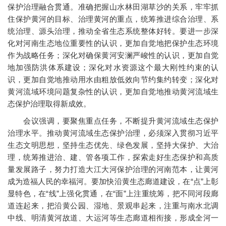
保护治理融合贯通。准确把握山水林田湖草沙的关系，牢牢抓
住保护黄河的目标、治理黄河的重点，统筹推进综合治理、系
统治理、源头治理，推动全省生态系统整体好转。要进一步深
化对河南生态地位重要性的认识，更加自觉地把保护生态环境
作为战略任务；深化对确保黄河安澜严峻性的认识，更加自觉
地加强防洪体系建设；深化对水资源这个最大刚性约束的认
识，更加自觉地推动用水由粗放低效向节约集约转变；深化对
黄河流域环境问题复杂性的认识，更加自觉地推动黄河流域生
态保护治理取得新成效。
会议强调，要聚焦重点任务，不断提升黄河流域生态保护
治理水平。推动黄河流域生态保护治理，必须深入贯彻习近平
生态文明思想，坚持生态优先、绿色发展，坚持大保护、大治
理，统筹推进治、建、管各项工作，探索走好生态保护和高质
量发展路子，努力打造大江大河保护治理的河南范本，让黄河
成为造福人民的幸福河。要加快沿黄生态廊道建设，在“点”上彰
显特色，在“线”上强化贯通，在“面”上注重统筹，把不同河段廊
道连起来，把沿黄公园、湿地、景观串起来，注重与南水北调
中线、明清黄河故道、大运河等生态廊道相衔接，形成全河一