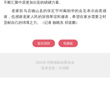
不断汇聚中原更加出彩的磅礴力量。
老家驻马店确山县的张定宇对戴柏华的会见表示由衷感
谢，也感谢老家人民的深情厚谊和邀请，希望在家乡需要之时
贡献自己的绵薄之力。（记者 杨晓东 祁道鹏）
返回顶部
电脑版
©2018 河南省妇女联合会
技术支持：
大河网