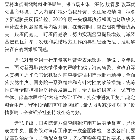
查将重点围绕稳就业保民生、保市场主体、深化“放管服”改革优
化营商环境、扩大内需和稳外贸稳外资、长江流域禁捕、秋冬
季新冠肺炎疫情防控、2019年度中央预算执行和其他财政收支
审计查出问题整改等内容开展。在豫期间，督查组将带着线索
去、跟着问题走、盯着问题改，努力实现督查提质增效与减轻
基层负担并举，发现和总结地方工作的典型经验做法，推动解
决存在的困难和问题。
尹弘对督查组一行来豫实地督查表示欢迎。他说，今年以
来，面对新冠肺炎疫情带来的严峻挑战，河南省委、省政府深
入贯彻习近平总书记视察河南重要讲话和指示批示精神，全面
落实党中央、国务院一系列精准和有针对性的政策措施，统筹
推进疫情防控和经济社会发展工作，全力做好稳就业、保市场
主体、保基本民生等“六稳”“六保”工作，扎实推进复工复产,稳定
粮食生产，守牢疫情防控“中原防线”，最大限度减少和对冲了疫
情影响，全省经济社会持续企稳向好。
尹弘指出，国务院第八督查组到河南开展实地督查，是代
表党中央、国务院对河南工作的一次全面体检，各级各部门要
提高政治站位，主动配合督查，坚决落实各项工作要求，实事