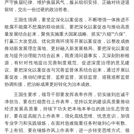
严守换届纪律、维护换届风气，服从组织安排、正确对待进退
留转，交出一份过硬的政治答卷。
王国生强调，要坚定深化以案促改，不断增强一体推进不
敢腐不能腐不想腐的联动效应。要把深化以案促改与推动高质
量发展结合起来，聚焦实施重大国家战略、抓实“六稳”“六保”、
打赢三大攻坚战、优化营商环境等开展以案促改，以整改成效
推动新发展理念落地、更好融入新发展格局。要把深化以案促
改与提升治理能力结合起来，既查清问题事实，又深刻剖析根
源，有针对性地提出完善制度规范、促进深度治理的意见建
议。要把深化以案促改与完善监督体系结合起来，通过开展以
案促改，推动纪律监督、监察监督、派驻监督、巡视巡察监督
协调衔接，把治标成果更好转化为治本成效。
王国生要求，领导干部要发挥表率作用，切实做到忠诚干
净担当。要在扛稳责任上作表率，坚持以党的建设高质量推动
经济发展高质量，持续下功夫把本地本单位的政治生态营造
好。要在提高能力上作表率，强化底线思维、忧患意识，加强
专业学习和实践锻炼，在面对急难险重任务时做到心中有数、
手上有招。要在锤炼作风上作表率，进一步转变思维方式、领