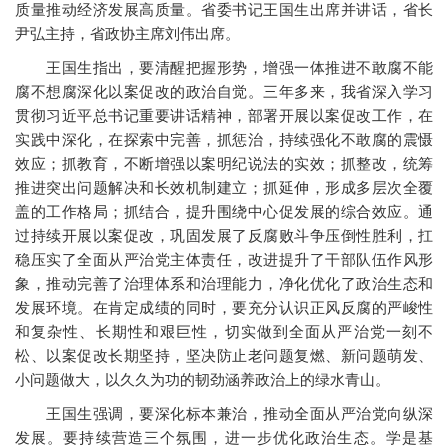
质量推动经济发展高质量。省委书记王国生出席并讲话，省长
尹弘主持，省政协主席刘伟出席。
王国生指出，要清醒把握形势，增强一体推进不敢腐不能
腐不想腐深化以案促改的政治自觉。三年多来，我省深入学习
贯彻习近平总书记重要讲话精神，部署开展以案促改工作，在
实践中深化，在探索中完善，抓惩治，持续强化不敢腐的震慑
效应；抓教育，不断增强以案明纪说法的实效；抓整改，统筹
推进突出问题解决和长效机制建立；抓延伸，形成多层次全覆
盖的工作格局；抓结合，提升围绕中心促发展的综合效应。通
过持续开展以案促改，巩固发展了反腐败斗争压倒性胜利，扛
稳压实了全面从严治党主体责任，改进提升了干部队伍作风形
象，推动完善了治理体系和治理能力，净化优化了政治生态和
发展环境。在肯定成绩的同时，要充分认识正风反腐的严峻性
和复杂性、长期性和艰巨性，切实做到全面从严治党一刻不
松、以案促改长期坚持，坚决防止老问题复燃、新问题萌发、
小问题做大，以久久为功的韧劲涵养政治上的绿水青山。
王国生强调，要深化标本兼治，推动全面从严治党向纵深
发展。要持续营造三个氛围，进一步优化政治生态。学是基