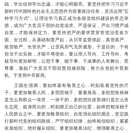
础，学出信仰学出忠诚，才能心明眼亮。要坚持把学习习近平
新时代中国特色社会主义思想作为首要政治任务，灵活运用“五
种学习方式”，让理论学习真正成为各级党组织建设的常态举
措，成为广大党员干部的自觉追求。严是保证，严出习惯严成
自觉，才能保持定力。要坚持把严的要求贯穿管党治党各方
面、全过程，从基础制度严起，从日常监督抓起，真管真严、
敢管敢严、长管长严，让歪风邪气无所遁形。干是目的，干有
担当干出实效，才能不辱使命。要让用人导向、工作导向、考
核导向更加鲜明，让想干事、能干事、干成事的人有舞台、受
尊重，激励广大党员干部担责担难担险，努力在危机中育新
机、于变局中开新局。
王国生强调，要始终葆有敬畏之心，时刻装着党性的尺
子。要更加敬畏人民，多照照镜子、量量身高，多想想焦裕禄
是怎么和群众一块苦、一块干的，多想想抗疫英雄们是怎么舍
生忘死、挺身而出的，时刻摆正自己的位置，始终把根深植于
人民群众之中。要更加敬畏组织，自觉强化组织观念，坚定践
行新时代党的组织路线，严守组织纪律，始终相信组织，紧紧
依靠组织，绝对服从组织。要更加敬畏法纪，增强敬畏之心，