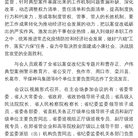
监督，针对典型案件暴露出来的工作机制问题查漏补缺、深化
改革，动态调整权力清单、责任清单和负面清单，提高制度执
行力和约束力，形成靠制度管权、管事、管人的长效机制。要
把工作成果转化为推动经济社会发展的动力，把以案促改砥砺
出的严实作风、激发出的干事创业热情，融入到做好本职工作
之中，统筹推进常态化疫情防控和经济社会发展，做好“六稳”工
作、落实“六保”任务，奋力夺取决胜全面建成小康社会、决战脱
贫攻坚的全面胜利。
与会人员观看了全省以案促改纪实专题片和曹存正、卢伟
典型案例警示教育片。省公安厅、焦作市、周口市、栾川县、
长葛市、平煤神马集团等6个单位主要负责同志作了交流发言。
会议以视频形式召开。在主会场参加会议的有：省委常
委，省人大常委会、省政府、省政协领导班子成员；省高级人
民法院院长、省人民检察院检察长；省纪委监委领导班子成
员，省委各部委、省直机关各正厅级单位领导班子成员和副厅
级单位主要负责同志，省委巡视组正厅级巡视专员、副厅级巡
视专员，在郑省管企业和高等院校副厅级以上领导干部，省纪
委监委派驻（出）机构负责同志，省纪委监委机关各部门负责