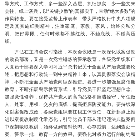
导方式、工作方式，多一些深入基层、抓细抓实，少一些文来
会往、纸上谈兵，以“关键少数”的真抓实干，带动“绝大多数”的
作风转变。要在接受监督上作表率，带头严格执行中央八项规
定及其实施细则精神，注重家庭、家教、家风，始终公私分
明、把好界限，任何时候都不越红线、不触底线、不碰高压
线。
尹弘在主持会议时指出，本次会议既是一次深化以案促改
的动员部署，又是一次党性锤炼的警示教育，各级党组织和广
大党员干部要深入学习习近平总书记关于全面从严治党重要论
述，把思想和行动统一到中央精神上来，认真贯彻落实会议精
神，不断把全面从严治党向纵深推进。要进一步加强反腐倡廉
教育，不断拓展警示教育形式，引导党员干部坚定理想信念、
加强党性修养，保持共产党人的高尚品格和廉洁操守，守住做
人、处事、用权、交友的底线，提高拒腐防变能力。要持续深
化以案促改成效，各级党组织要扛稳主体责任，在新起点上推
进以案促改制度化常态化，引导党员干部从违纪违法典型案例
中深刻吸取教训，始终做到警钟长鸣、心存戒惧，达到查处一
案、警示一批、教育一方的效果。要强化对权力运行的制约和