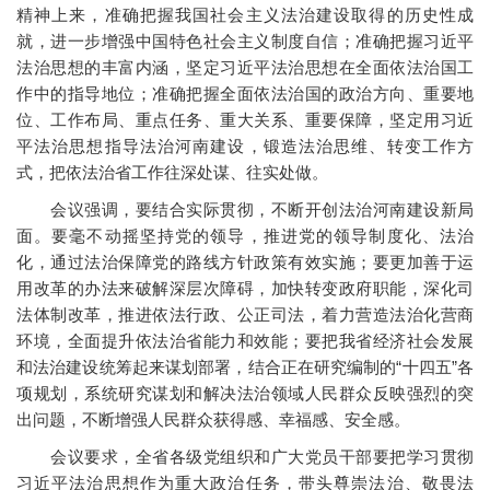
精神上来，准确把握我国社会主义法治建设取得的历史性成
就，进一步增强中国特色社会主义制度自信；准确把握习近平
法治思想的丰富内涵，坚定习近平法治思想在全面依法治国工
作中的指导地位；准确把握全面依法治国的政治方向、重要地
位、工作布局、重点任务、重大关系、重要保障，坚定用习近
平法治思想指导法治河南建设，锻造法治思维、转变工作方
式，把依法治省工作往深处谋、往实处做。
会议强调，要结合实际贯彻，不断开创法治河南建设新局
面。要毫不动摇坚持党的领导，推进党的领导制度化、法治
化，通过法治保障党的路线方针政策有效实施；要更加善于运
用改革的办法来破解深层次障碍，加快转变政府职能，深化司
法体制改革，推进依法行政、公正司法，着力营造法治化营商
环境，全面提升依法治省能力和效能；要把我省经济社会发展
和法治建设统筹起来谋划部署，结合正在研究编制的“十四五”各
项规划，系统研究谋划和解决法治领域人民群众反映强烈的突
出问题，不断增强人民群众获得感、幸福感、安全感。
会议要求，全省各级党组织和广大党员干部要把学习贯彻
习近平法治思想作为重大政治任务，带头尊崇法治、敬畏法