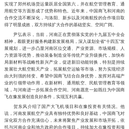
实现了郑州机场货运量跃居全国第六，并在航空管理教育、通
用航空等方面形成了优势和特色。近年来，中国商飞和河南的
合作交流不断深化，与洛阳、新乡以及河南航投的合作项目取
得了明显成效，双方持续扩大合作的基础坚实、空间广阔。
尹弘表示，当前，河南正在贯彻落实党的十九届五中全会
精神，着眼更好服务构建新发展格局，深入谋划全省“十四五”发
展规划，进一步凸显河南区位交通、产业资源、市场规模、人
力资源等优势，推动装备制造业等传统产业升级换代，加快布
局新材料等战略性新兴产业，促进新旧动能转换，特别是持续
发展壮大航空航天产业，拓展航空运输等市场，努力实现经济
由大到强的转变。希望中国商飞结合自身优势，发挥对高端产
业的引领带动作用，在新材料、通用航空、民航管理教育等领
域，与河南进一步拓展合作空间。河南愿意一如既往为中国商
飞在豫发展创造良好条件，实现互利共赢。
贺东风介绍了国产大飞机项目和在豫投资有关情况。他
说，河南发展航空产业具有独特优势和良好基础，中国商飞对
深化双方合作充满信心，未来将聚焦产业发展和市场开拓，依
托与河南企业和地方政府的合作项目，持续加大在豫投资和项