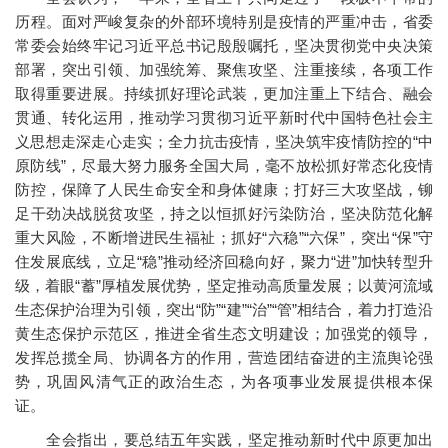
历程。面对严峻复杂的外部环境特别是疫情的严重冲击，省委
常委会始终牢记习近平总书记殷殷嘱托，坚决贯彻党中央决策
部署，突出引领、加强统筹、聚焦攻坚、注重接续，各项工作
取得重要进展。持续抓好理论武装，更加注重上下结合、融会
贯通、转化运用，推动学习贯彻习近平新时代中国特色社会主
义思想走深走心走实；全力抗击疫情，坚决筑牢疫情防控的“中
原防线”，尽最大努力服务全国大局，毫不放松抓好常态化疫情
防控，保障了人民生命安全和身体健康；打好三大攻坚战，铆
足干劲决战脱贫攻坚，持之以恒抓好污染防治，坚决防范化解
重大风险，不断增进民生福祉；抓好“六稳”“六保”，突出“保”守
住发展底线，立足“稳”推动经济回稳向好，聚力“进”加快转型升
级，着眼“蓄”厚植发展优势，坚定推动高质量发展；以黄河流域
生态保护治理为引领，突出“防”“建”“治”“管”相结合，着力打造沿
黄生态保护示范区，推进全省生态文明建设；加强党的领导，
发挥总揽全局、协调各方的作用，营造团结奋进的主流舆论强
势，巩固风清气正的政治生态，为各项事业发展提供根本保
证。
全会指出，要总结五年实践，坚定推动新时代中原更加出