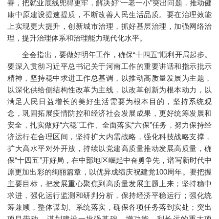
善，把就业底线兜得更牢，解决好“一老一小”突出问题，推动健
康中原建设提速提质，不断改善人民生活品质。要在治理效能
上实现更大提升，创新城市治理，抓好基层治理，加强网络治
理，提升治理体系和治理能力现代化水平。
全会指出，要做好明年工作，确保“十四五”顺利开局起步。
要深入贯彻习近平总书记关于河南工作的重要讲话和指示批示
精神，坚持稳中求进工作总基调，以推动高质量发展为主题，
以深化供给侧结构性改革为主线，以改革创新为根本动力，以
满足人民日益增长的美好生活需要为根本目的，坚持系统观
念，巩固拓展疫情防控和经济社会发展成果，更好统筹发展和
安全，扎实做好“六稳”工作、全面落实“六保”任务，努力保持经
济运行在合理区间，坚持扩大内需战略，强化科技战略支撑，
扩大高水平对外开放，持续以党建高质量推动发展高质量，确
保“十四五”开好局，在中部地区崛起中奋勇争先，谱写新时代中
原更加出彩的绚丽篇章，以优异成绩庆祝建党100周年。要把握
主要目标，把发展重心聚焦到高质量发展主题上来；坚持稳中
求进，强化运行监测和研判分析，保持经济平稳运行；强化统
筹兼顾，整体谋划、系统落实，确保各项任务落到实处；突出
项目带动，谋划建设一批强基础、增功能、利长远的重大项