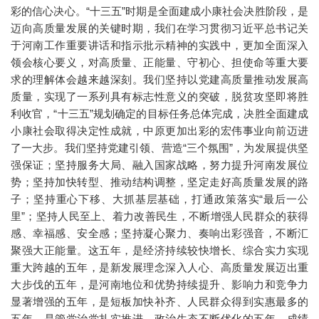
彩的信心决心。“十三五”时期是全面建成小康社会决胜阶段，是
迈向高质量发展的关键时期，我们在学习贯彻习近平总书记关
于河南工作重要讲话和指示批示精神的实践中，更加全面深入
领会核心要义，对高质量、正能量、守初心、担使命等重大要
求的理解体会越来越深刻。我们坚持以党建高质量推动发展高
质量，实现了一系列具有标志性意义的突破，脱贫攻坚即将胜
利收官，“十三五”规划确定的目标任务总体完成，决胜全面建成
小康社会取得决定性成就，中原更加出彩的宏伟事业向前迈进
了一大步。我们坚持党建引领、营造“三个氛围”，为发展提供坚
强保证；坚持服务大局、融入国家战略，努力提升河南发展位
势；坚持加快转型、推动结构调整，坚定走好高质量发展的路
子；坚持重心下移、大抓基层基础，打通政策落实“最后一公
里”；坚持人民至上、着力改善民生，不断增强人民群众的获得
感、幸福感、安全感；坚持凝心聚力、奏响出彩强音，不断汇
聚强大正能量。这五年，是经济持续较快增长、综合实力实现
重大跨越的五年，是新发展理念深入人心、高质量发展迈出重
大步伐的五年，是河南地位和优势持续提升、影响力和竞争力
显著增强的五年，是短板加快补齐、人民群众得到实惠最多的
五年，是管党治党扎实推进、政治生态不断优化的五年。成绩