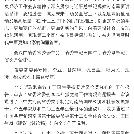
央经济工作会议精神，深入贯彻习近平总书记视察河南重要讲
话精神，总结过去，谋划未来，动员全省上下以党建高质量推
动发展高质量，在“十三五”打下的良好基础上，以更加昂扬的斗
志、更加宽广的视野、更加务实的作风，向着建设社会主义现
代化河南、实现第二个百年奋斗目标阔步前进，奋力谱写新时
代中原更加出彩的绚丽篇章。
会议由省委常委会主持。省委书记王国生，省委副书记、
省长尹弘讲话。
省委常委孙守刚、李亚、甘荣坤、孔昌生、穆为民、江
凌、徐立毅在主席台就座。
全会听取和审议了王国生受省委常委会委托作的 工作报
告，审议了省委常委会2020年抓党建工作情况专题报告，审议
通过了《中共河南省委关于制定河南省国民经济和社会发展第
十四个五年规划和二〇三五年远景目标的建议》，表决通过了
中国共产党河南省第十届委员会第十二次全体会议决议。王国
生就《建议（讨论稿）》向全会作了说明。
全会认为，一年来，全省上下共同走过了一段极不平常的