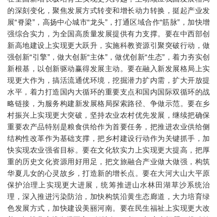
的深刻变化，聚焦发展方式转变和增长动力转换，挺起产业发
展“脊梁”，高扬中心城市“龙头”，打通区域合作“筋脉”，加快增
强综合实力，为全国高质量发展提供有力支撑。要在中西部创
新高地建设上实现更大跃升，实施科教资源引聚突破行动，做
强创新“引擎”，做大创新“主体”，做优创新“生态”，着力夯实创
新根基，以创新驱动赢得发展主动。要在融入新发展格局上实
现更大作为，搞活流通优环境，挖掘潜力扩内需，扩大开放提
水平，着力打造国内大循环的重要支点和国内国际双循环的战
略链接，为服务构建新发展格局探索路径、争做示范。要在乡
村振兴上实现更大突破，坚持农业农村优先发展，继续把确保
重要农产品特别是粮食供给作为首要任务，把推进农业供给侧
结构性改革作为基础支撑，把乡村建设行动作为关键抓手，加
快实现农业强省目标。要在文化软实力上实现更大提高，把厚
重的历史文化资源用好用足，把文旅融合产业做大做强，构筑
华夏儿女的心灵故乡，打造新的增长点。要在大河大山大平原
保护治理上实现更大进展，统筹推进山水林田湖草沙系统治
理，深入推进污染防治，加快构筑沿黄生态廊道，大力培育绿
色发展方式，加快建设美丽河南。要在民生福祉上实现更大改