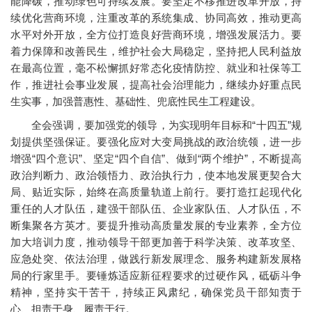
能降碳，推动绿色可持续发展。要坚定不移推进改革开放，持
续优化营商环境，注重改革的系统集成、协同高效，推动更高
水平对外开放，全方位打造良好营商环境，增强发展活力。要
着力保障和改善民生，维护社会大局稳定，坚持把人民利益放
在最高位置，毫不松懈抓好常态化疫情防控、就业和社保等工
作，推进社会事业发展，提高社会治理能力，继续办好重点民
生实事，加强普惠性、基础性、兜底性民生工程建设。
全会强调，要加强党的领导，为实现明年目标和“十四五”规
划提供坚强保证。要强化应对大变局挑战的政治统领，进一步
增强“四个意识”、坚定“四个自信”、做到“两个维护”，不断提高
政治判断力、政治领悟力、政治执行力，使本地发展更契合大
局、贴近实际，始终在高质量轨道上前行。要打造扛起现代化
重任的人才队伍，建强干部队伍、企业家队伍、人才队伍，不
断集聚各方英才。要提升推动高质量发展的专业素养，全方位
加大培训力度，推动领导干部更加善于科学决策、改革攻坚、
应急处突、依法治理，做践行新发展理念、服务构建新发展格
局的行家里手。要锤炼适应新征程要求的过硬作风，砥砺斗争
精神，坚持实干苦干，持续正风肃纪，确保党员干部知责于
心、担责于身、履责于行。