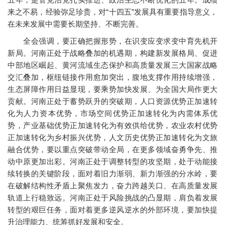
来之不易，经验弥足珍贵，对“十四五”发展具有重要指导意义，
在未来发展中需要长期坚持、不断完善。
全会强调，要正确把握形势，在识变应变求变中育先机开
新局。河南正处于战略叠加的机遇期，构建新发展格局、促进
中部地区崛起、黄河流域生态保护和高质量发展三大国家战略
交汇叠加，枢纽链接作用愈加突出，腹地支撑作用持续增强，
生态屏障作用日益显现，要乘势加快发展、为全国大局作更大
贡献。河南正处于蓄势跃升的突破期，人口资源优势正加速转
化为人力资本优势，市场空间优势正加速转化为内需体系优
势，产业基础优势正加速转化为有效供给优势，农业农村优势
正加速转化为乡村振兴优势，人文历史优势正加速转化为文旅
融合优势，要以重点突破带动全局，在更多领域奋勇争先、推
动中原更加出彩。河南正处于调整转型的攻坚期，处于动能接
续转换的关键阶段，面对着旧力渐弱、新力渐强的分水岭，要
在破解结构性矛盾上聚焦发力，奋力跨越关口、在高质量发展
轨道上行稳致远。河南正处于风险挑战的凸显期，肩负着发展
转型的艰巨任务，面对着更多逆风逆水的外部环境，要加快提
升治理能力、统筹抓好发展和安全。