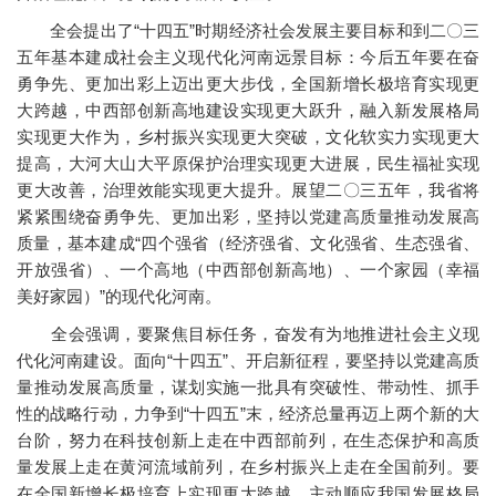
全会提出了“十四五”时期经济社会发展主要目标和到二〇三
五年基本建成社会主义现代化河南远景目标：今后五年要在奋
勇争先、更加出彩上迈出更大步伐，全国新增长极培育实现更
大跨越，中西部创新高地建设实现更大跃升，融入新发展格局
实现更大作为，乡村振兴实现更大突破，文化软实力实现更大
提高，大河大山大平原保护治理实现更大进展，民生福祉实现
更大改善，治理效能实现更大提升。展望二〇三五年，我省将
紧紧围绕奋勇争先、更加出彩，坚持以党建高质量推动发展高
质量，基本建成“四个强省（经济强省、文化强省、生态强省、
开放强省）、一个高地（中西部创新高地）、一个家园（幸福
美好家园）”的现代化河南。
全会强调，要聚焦目标任务，奋发有为地推进社会主义现
代化河南建设。面向“十四五”、开启新征程，要坚持以党建高质
量推动发展高质量，谋划实施一批具有突破性、带动性、抓手
性的战略行动，力争到“十四五”末，经济总量再迈上两个新的大
台阶，努力在科技创新上走在中西部前列，在生态保护和高质
量发展上走在黄河流域前列，在乡村振兴上走在全国前列。要
在全国新增长极培育上实现更大跨越，主动顺应我国发展格局