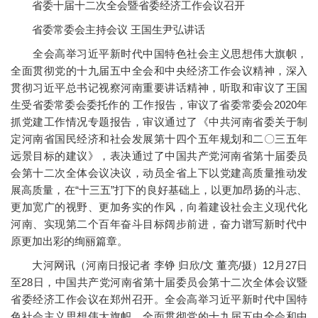
省委十届十二次全会暨省委经济工作会议召开
省委常委会主持会议 王国生尹弘讲话
全会高举习近平新时代中国特色社会主义思想伟大旗帜，
全面贯彻党的十九届五中全会和中央经济工作会议精神，深入
贯彻习近平总书记视察河南重要讲话精神，听取和审议了王国
生受省委常委会委托作的 工作报告，审议了省委常委会2020年
抓党建工作情况专题报告，审议通过了《中共河南省委关于制
定河南省国民经济和社会发展第十四个五年规划和二〇三五年
远景目标的建议》，表决通过了中国共产党河南省第十届委员
会第十二次全体会议决议，动员全省上下以党建高质量推动发
展高质量，在“十三五”打下的良好基础上，以更加昂扬的斗志、
更加宽广的视野、更加务实的作风，向着建设社会主义现代化
河南、实现第二个百年奋斗目标阔步前进，奋力谱写新时代中
原更加出彩的绚丽篇章。
大河网讯（河南日报记者 李铮 归欣/文 董亮/摄）12月27日
至28日，中国共产党河南省第十届委员会第十二次全体会议暨
省委经济工作会议在郑州召开。全会高举习近平新时代中国特
色社会主义思想伟大旗帜，全面贯彻党的十九届五中全会和中