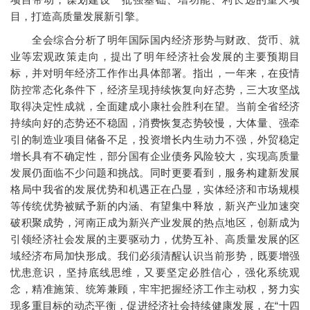
目，打造高质量发展新引擎。
全会综合分析了明年国际国内经济形势与财政、货币、就
业等宏观政策走向，提出了明年经济社会发展的主要预期目
标，并对明年经济工作作出具体部署。指出，一年来，在疫情
防控常态化条件下，经济呈现持续恢复向好态势，三大攻坚战
取得决定性成就，全面建成小康社会胜利在望。当前全省经济
持续向好的态势还不稳固，消费恢复态势较慢，大体量、强牵
引的制造业项目储备不足，投资增长内生动力不强，外贸稳定
增长具有不确定性，部分国有企业债务风险较大，实现高质量
发展仍面临不少问题和挑战。同时更要看到，服务构建新发展
格局中我省的发展优势和机遇正在凸显，实体经济和市场规模
等传统优势被赋予新的内涵、有望集中释放，新兴产业加速突
破积聚成势，河南正成为新兴产业发展的热点地区，创新成为
引领经济社会发展的主要驱动力，优势互补、高质量发展的区
域经济布局加快形成。我们必须清醒认识当前形势，既要增强
忧患意识，坚持底线思维，又要坚定必胜信心，强化系统观
念，精准施策、统筹兼顾，牢牢把握经济工作主动权，努力实
现多重目标的动态平衡，促进经济社会持续健康发展，在“十四