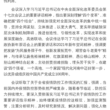
伟列席。
会议深入学习习近平总书记在中央全面深化改革委员会第
十七次会议上的重要讲话精神，指出要深刻理解“四个变革”，准
确把握“四个结合”，持续加强党对全面深化改革的集中统一领
导，坚持全局谋划、立体推进，以更大勇气、更实举措破除深
层次体制机制障碍，推进创造性、引领性改革，实现改革和发
展深度融合、高效联动。会议传达学习了习近平总书记在全国
政协新年茶话会上的重要讲话和2021年新年贺词精神，强调要
把发扬“为民服务孺子牛、创新发展拓荒牛、艰苦奋斗老黄牛”精
神，与传承弘扬焦裕禄精神、红旗渠精神、愚公移山精神、大
别山精神结合起来，主动担责担难担险，埋头苦干实干，在建
设“四个强省、一个高地、一个家园”现代化河南中迈好第一步，
以优异成绩庆祝中国共产党成立100周年。
会议听取了关于全省疫情防控工作情况的汇报，强调，当
前国内外疫情防控形势依然严峻复杂，随着春节临近，防控压
力持续增大。要深入贯彻落实习近平总书记关于疫情防控工作
重要讲话指示精神，始终绷紧疫情防控这根弦，加强监测预
警，注重分析研判，及时研究新情况、解决新问题，强化人物