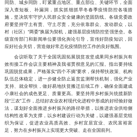
同防、城乡同防，盯紧重点地区、重点部位、关键环节，全面
深入查短板、补漏洞，抓实抓细抓早冬春季疫情防控各项措
施，坚决筑牢守护人民群众安全健康的坚固防线。各级党委政
府要坚持守土有责、守土尽责，充分依靠群众、发动群众，以
村（社区）“两委”换届为契机，建强基层疫情防控坚强堡垒。各
级宣传部门和新闻单位要强化舆论引导，宣传好防疫知识，回
应好社会关切，营造做好常态化疫情防控工作的良好氛围。
会议听取了关于全国巩固拓展脱贫攻坚成果同乡村振兴有
效衔接工作会议主要精神及我省贯彻意见的汇报。指出要持续
巩固脱贫成果，严格落实“四个不摘”要求，保持帮扶政策、机构
队伍总体稳定，进一步健全防止返贫监测帮扶机制，强化产业
支持、就业帮扶，做好易地扶贫搬迁后续工作，确保全面建成
小康社会的成色更足、质量更高。要坚持用乡村振兴统揽新阶
段“三农”工作，总结好农业农村现代化进程中形成的好经验好做
法，谋划好全面推进乡村振兴的路径举措，以推进农业供给侧
结构性改革为支撑，以乡村建设行动为关键，以建强基层党组
织为保证，促进农业高质高效、乡村宜居宜业、农民富裕富
足，努力在乡村振兴上实现更大突破、走在全国前列。