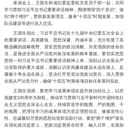
座谈会上，王国生和省纪委监委机关党员干部一起，共同
学习贯彻习近平总书记重要讲话精神，围绕增强“四个意识”、做
到“两个维护”，贯彻新发展理念，服务“十四五”时期发展，加强
队伍建设等进行深入交流。
王国生指出，习近平总书记在十九届中央纪委五次全会上
的重要讲话，高屋建瓴、思想深邃、内涵丰富，充分彰显了高
瞻远瞩的战略视野、居安思危的政治清醒、兴党强国的使命担
当，是推进全面从严治党向纵深发展的根本遵循。要切实把思
想统一到习近平总书记重要讲话精神上来，深刻认识全面从严
治党取得的重大成就，清醒认识党风廉政建设永远在路上、反
腐败斗争永远在路上，坚决扛牢管党治党政治责任，深入贯彻
全面从严治党方针，确保“十四五”时期各项目标任务落到实处。
王国生强调，要把学习成果体现在提升政治站位上，以庆
祝建党100周年为契机，推动学习贯彻习近平新时代中国特色社
会主义思想走深走心走实，持续营造学的氛围、严的氛围、干
的氛围，把理论学习的成果体现为坚定理想信念、修炼党性心
性、忠诚履职尽责的思想自觉和实际行动。要把“两个维护”落实
在强化政治监督上，把政治监督抓在经常、融入日常，全面加