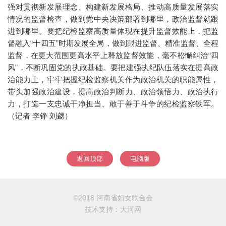
强对贯彻新发展理念、构建新发展格局、推动高质量发展落实
情况的监督检查，做到党中央决策部署到哪里，政治监督就跟
进到哪里。要把纪检监察高质量体现在提升监督效能上，把监
督融入“十四五”时期发展全局，做到跟进监督、精准监督、全程
监督，在更大范围更高水平上释放监督效能，毫不松懈纠治“四
风”，不断巩固党的执政基础。要把建强执纪队伍落实在提高政
治能力上，牢牢把握纪检监察机关作为政治机关的职能属性，
带头加强政治建设，提高政治判断力、政治领悟力、政治执行
力，打造一支忠诚干净担当、敢于善于斗争的纪检监察铁军。
（记者 李铮 刘勰）
返回顶部
电脑版
©2018 河南省妇女联合会
技术支持：
大河网