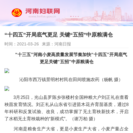
“十四五”开局底气更足 关键“五招”中原粮满仓
时间：2021-03-26
来源：河南日报
“十三五”河南小麦高质量发展节奏加快“十四五”开局底气
更足关键“五招”中原粮满仓
沁阳市西万镇景明村村民在田间喷施农药（杨帆 摄）
3月25日，光山县罗陈乡张楼村全国种粮大户刘正礼在查看
秧苗发育情况。刘正礼从山东省引进苗木花卉育苗基质，通过8
年科研和反复试验、改良，成功掌握了无土育秧新技术，开启
了水稻无土育秧栽种的“新模式”。（谢万柏 摄）
河南是粮食生产大省，更是小麦生产大省，小麦产量占全