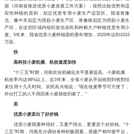
据《河南省推进优质小麦发展工作方案》，按照比较优势和适
应性种植的原则，划定优质专用小麦生产适宜区。我省将豫
北、豫中东划定为强筋小麦生产区，将豫南划定为弱筋小麦生
产区，在这些区域内组织发动农民和种粮大户种植优质专用小
麦。5年来，我省优质小麦种植面积逐年增加，2020年达到1533
万亩。
快
高科技小麦机播、机收速度加快
“十三五”时期，河南农业机械化水平显著提高。小麦机播、
机收率均达98%以上。近3年来，全省小麦从开始收割到收割结
束仅用十几天时间。农民高兴地说：“现在收麦季节可方便了，
外出打工的人不用回来小麦就收到家了。”
卖
优质小麦卖出了好价钱
优质小麦既要种得好，又要产得出，更要卖个好价钱。“十
三五”时期，河南充分调动各种积极因素，搭建产销对接平台，