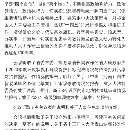
坚定“四个自信”、做到“两个维护”，不断提高政治判断力、政治
领悟力、政治执行力，切实把思想和行动统一到习近平总书记
重要讲话精神和大会精神上来。要紧跟中央决策部署，对标全
国人大常委会工作安排，围绕“十四五”开局起步谋划和推进工
作，增强信心决心，依法高效履职。要坚持学党史、悟思想、
办实事、开新局，切实把党史学习教育激发的强大动力转化为
推动人大工作守正创新的务实举措和实际成效，以优异成绩庆
祝建党100周年。
会议听取了省委常委、常务副省长周霁作的省人民政府关
于2020年度环境状况和环境保护目标完成情况与依法打好污染
防治攻坚战工作情况的报告，听取了关于《中国（河南）自由
贸易试验区条例（草案）》审议修改情况的报告，省人大法制
委员会关于许昌、漯河、商丘3个设区的市地方性法规审查情况
的报告，关于2021年省级预算调整方案（草案）的报告。
会议听取了有关议案的说明和关于人事任免事项的介绍。
会议书面听取了关于设立洛阳市偃师区、孟津区有关问题
的决定（草案）的说明，关于省十三届人大代表出缺和补选情