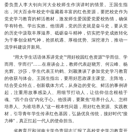
委负责人李大钊向河大全校师生作演讲时的情景。王国生指
出，河大百余年校史中蕴藏着丰富的红色资源，要把校史作为
党史学习教育的鲜活教材，激发师生爱国爱党爱校热情，确保
学有特色、学出实效。他强调，党的历史就是奋斗史，要从党
的历史中汲取丰厚滋养、砥砺奋斗精神，切实把学史成效转化
为干事创业精气神，抢抓机遇、厚植优势、深挖潜力，推动一
流学科建设开新局。
“用大学生话语体系讲党史”“用好校园红色资源”“学而信、学
而用、学而行”……在座谈会上，教师代表赵晓芳、何云峰、杨
光辉、沙莎，学生代表王钧鹤、刘颖澳谈了参加党史学习教育
的收获与体会。王国生指出，要用好思政课主课堂、主阵地，
结合受众特点，创新载体方式，从身边的变化、鲜活的事例讲
起，注重用故事感染人、用细节打动人，让信仰信念根植于
魂、“四个自信”内化于心。他强调，要聚焦“培养什么人、怎样
培养人、为谁培养人”这一根本性问题，用好红色资源、实践教
材，引导青年学生传承红色基因，弘扬优良传统，接好时代“接
力棒”，真正扛起一代人的使命担当。
省教育厅和河南大学负责同志汇报了高校党史学习教育开