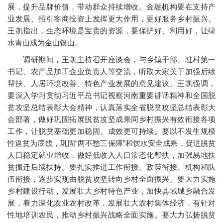
展，提升品牌价值，带动群众持续增收。金融机构要在支持产
业发展、招引客商投资上发挥更大作用，更好服务乡村振兴。
王凯指出，生态环境是宝贵的资源，要保护好、利用好，让绿
水青山成为金山银山。
调研期间，王凯主持召开座谈会，与乡镇干部、驻村第一
书记、农产品加工企业负责人等交流，听取大家关于加强后续
帮扶、人居环境改善、特色产业发展的意见建议。王凯强调，
要深入学习贯彻习近平总书记视察河南重要讲话精神和全国脱
贫攻坚总结表彰大会精神，认真落实全省脱贫攻坚总结表彰大
会部署，做好巩固拓展脱贫攻坚成果同乡村振兴有效衔接各项
工作，让脱贫基础更加稳固、成效更可持续。要以不发生规模
性返贫为底线，巩固“两不愁三保障”和饮水安全成果，促进脱贫
人口稳定就业增收，做好低收入人口常态化帮扶，加强易地扶
贫搬迁后续扶持。要扎实推进工作衔接、政策衔接、机构和队
伍衔接，逐步实现由脱贫攻坚转向乡村全面振兴。要大力实施
乡村建设行动，发展壮大乡村特色产业，加快县域城乡融合发
展，着力深化农业农村改革，发展壮大农村集体经济，有针对
性地培训农民，推动乡村振兴战略全面实施。要大力弘扬脱贫