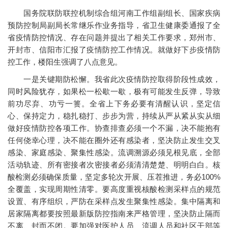
国务院联防联控机制综合组河南工作组副组长、国家疾病
预防控制局副局长常继乐作业务指导，省卫生健康委通报了全
省疫情防控情况、存在问题并提出了相关工作要求，郑州市、
开封市、信阳市汇报了疫情防控工作情况。就做好下步疫情防
控工作，楼阳生强调了八点意见。
一是关键期防松懈。我省此次疫情防控取得阶段性成效，
同时风险犹存，如果松一松歇一歇，极有可能发生反弹，导致
前功尽弃、功亏一篑。全省上下务必要有清醒认识，坚定信
心、保持定力，稳扎稳打、步步为营，持续从严从紧从实从细
做好疫情防控各项工作。协查排查必须一个不漏，决不能抱有
任何侥幸心理，决不能在圈外还有感染者，坚决防止发生交叉
感染、家庭感染、聚集性感染。流调溯源必须见根见底，全部
活动轨迹、所有密接者次密接者必须清清楚楚、明明白白。核
酸检测必须确保质量，坚定多轮次开展、压茬推进，务必100%
全覆盖，实现周期性清零。要高度重视核酸检测采样点的规范
设置、有序组织，严防在采样点发生聚集性感染。集中隔离和
居家隔离都要按照最新版防控指南来严格管理，坚决防止隔而
不离、封而不闭。要加强对医护人员、流调人员和社区干部等