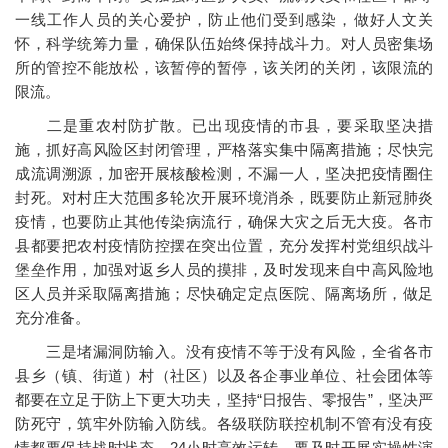
一线工作人员的关心爱护，防止他们受到感染，做好人文关
怀，科学统筹力量，确保队伍始终保持战斗力。对人员密集场
所的管控不能放松，该暂停的暂停，该关闭的关闭，该限流的
限流。
二是重农村防扩散。已出现疫情的市县，要采取坚决措
施，抓好高风险区封闭管理，严格落实集中隔离措施；尽快完
成流调溯源，加密开展核酸检测，不漏一人，坚决把疫情圈住
封死。对村庄大范围多轮次开展环境消杀，既要防止新冠肺炎
疫情，也要防止其他传染病流行，确保大灾之后无大疫。各市
县都要把农村疫情防控摆在突出位置，充分发挥村党组织战斗
堡垒作用，加强对返乡人员的摸排，及时发现来自中高风险地
区人员并采取隔离措施；尽快确定定点医院、隔离场所，做足
充分准备。
三是堵漏洞防输入。没有疫情不等于没有风险，全省各市
县乡（镇、街道）村（社区）以及各企事业单位、社会团体等
都要在立足于防上下更大功夫，坚持“日报告、零报告”，坚决严
防死守，筑牢外防输入防线。各级联防联控机制不管有没有疫
情都要保持战时状态、24小时高效运转。要及时开展实操性演