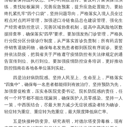
练，查找短板漏洞，完善应急预案，提升应急处置能力。要始
终扎紧扎牢“四个口袋”，坚持问题导向，严格落实入境人员全过
程点对点闭环管理，加强进口冷链食品总仓建设管理、强化生
产经营者防控意识，完善区域协查机制，提高中高风险地区数
据排查率，确保落实“四早”要求。要加强发热门诊管理，严格执
行分院分区分级诊疗制度，从严落实首诊负责制；所有药店暂
停销售退烧药物，确保每名发热患者都到医院有序就诊。要坚
持依法防疫，把我省关于严格遵守疫情防控有关法律规定的通
告宣传到位、执行到位。要加强疫情防控业务培训，更好推动
防控指南在各地各单位落到实处。
四是治好病防院感。坚持人民至上、生命至上，严格落实
“四集中”，确保每一名患者都能得到有效治疗。坚持预防为先，
加强督促检查，压实各医院党委书记、院长防院感的责任，任
何一个环节都不能出现漏洞，确保医护人员零感染。坚持一人
一策，中西医结合，尽最大努力减少无症状感染者转为确诊、
轻症转为重症、重症转为危重症，最大限度降低病亡率。
五是快接种防变异。研究表明，对德尔塔变异毒株，现有