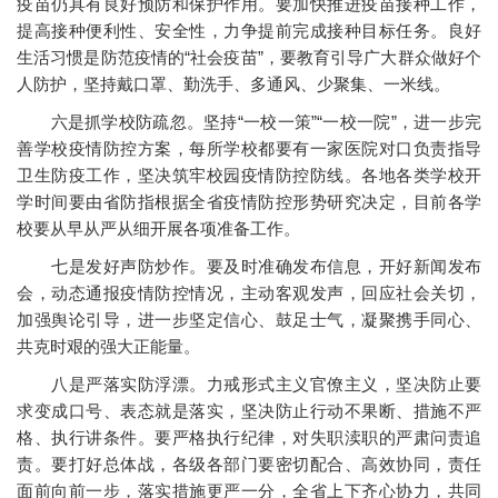
疫苗仍具有良好预防和保护作用。要加快推进疫苗接种工作，
提高接种便利性、安全性，力争提前完成接种目标任务。良好
生活习惯是防范疫情的“社会疫苗”，要教育引导广大群众做好个
人防护，坚持戴口罩、勤洗手、多通风、少聚集、一米线。
六是抓学校防疏忽。坚持“一校一策”“一校一院”，进一步完
善学校疫情防控方案，每所学校都要有一家医院对口负责指导
卫生防疫工作，坚决筑牢校园疫情防控防线。各地各类学校开
学时间要由省防指根据全省疫情防控形势研究决定，目前各学
校要从早从严从细开展各项准备工作。
七是发好声防炒作。要及时准确发布信息，开好新闻发布
会，动态通报疫情防控情况，主动客观发声，回应社会关切，
加强舆论引导，进一步坚定信心、鼓足士气，凝聚携手同心、
共克时艰的强大正能量。
八是严落实防浮漂。力戒形式主义官僚主义，坚决防止要
求变成口号、表态就是落实，坚决防止行动不果断、措施不严
格、执行讲条件。要严格执行纪律，对失职渎职的严肃问责追
责。要打好总体战，各级各部门要密切配合、高效协同，责任
面前向前一步，落实措施更严一分，全省上下齐心协力，共同