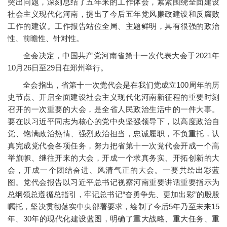
突出问题，深刻总结了五年来的工作体会，紧紧围绕全面建设
社会主义现代化河南，提出了今后五年党风廉政建设和反腐败
工作的建议。工作报告站位全局、主题鲜明，具有很强的政治
性、前瞻性、针对性。
全会决定，中国共产党河南省第十一次代表大会于2021年
10月26日至29日在郑州举行。
全会指出，省第十一次党代会是在我们党成立100周年的历
史节点、开启全面建设社会主义现代化河南新征程的重要时刻
召开的一次重要的大会，是全省人民政治生活中的一件大事。
要在以习近平同志为核心的党中央坚强领导下，以高度政治自
觉、饱满政治热情、强烈政治担当，忠诚履职，不负重托，认
真完成党代会各项任务，努力把省第十一次党代会开成一个高
举旗帜、继往开来的大会，开成一个求真务实、开拓创新的大
会，开成一个团结奋进、风清气正的大会。一要共绘出彩蓝
图。党代会报告以习近平总书记视察河南重要讲话重要指示为
总纲领总遵循总指引，牢记总书记“奋勇争先、更加出彩”的殷殷
嘱托，坚决贯彻落实中央部署要求，绘制了今后5年乃至未来15
年、30年的现代化建设蓝图，明确了重大战略、重大任务、重