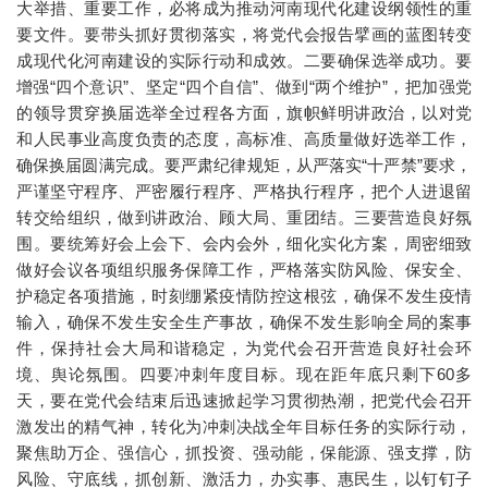
大举措、重要工作，必将成为推动河南现代化建设纲领性的重
要文件。要带头抓好贯彻落实，将党代会报告擘画的蓝图转变
成现代化河南建设的实际行动和成效。二要确保选举成功。要
增强“四个意识”、坚定“四个自信”、做到“两个维护”，把加强党
的领导贯穿换届选举全过程各方面，旗帜鲜明讲政治，以对党
和人民事业高度负责的态度，高标准、高质量做好选举工作，
确保换届圆满完成。要严肃纪律规矩，从严落实“十严禁”要求，
严谨坚守程序、严密履行程序、严格执行程序，把个人进退留
转交给组织，做到讲政治、顾大局、重团结。三要营造良好氛
围。要统筹好会上会下、会内会外，细化实化方案，周密细致
做好会议各项组织服务保障工作，严格落实防风险、保安全、
护稳定各项措施，时刻绷紧疫情防控这根弦，确保不发生疫情
输入，确保不发生安全生产事故，确保不发生影响全局的案事
件，保持社会大局和谐稳定，为党代会召开营造良好社会环
境、舆论氛围。四要冲刺年度目标。现在距年底只剩下60多
天，要在党代会结束后迅速掀起学习贯彻热潮，把党代会召开
激发出的精气神，转化为冲刺决战全年目标任务的实际行动，
聚焦助万企、强信心，抓投资、强动能，保能源、强支撑，防
风险、守底线，抓创新、激活力，办实事、惠民生，以钉钉子