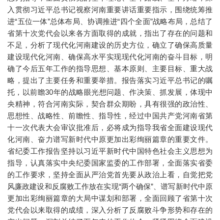
入贯彻习近平总书记视察河南重要讲话重要指示，围绕统筹推
进“五位一体”总体布局、协调推进“四个全面”战略布局，总结了
省第十次党代会以来各方面取得的成就，指出了存在的问题和
不足，分析了现代化河南建设的历史方位，确立了确保高质量
建设现代化河南、确保高水平实现现代化河南的奋斗目标，明
确了今后五年工作的指导思想、基本原则、主要目标、重大战
略，提出了主要任务和重要举措。报告落实习近平总书记的嘱
托，以前瞻30年的战略眼光想问题、作决策、抓发展，体现中
央精神，符合河南实际，契合群众期盼，具有很强的政治性、
思想性、战略性、前瞻性、指导性，经过中国共产党河南省第
十一次代表大会审议批准后，必将成为指导我省全面建设现代
化河南、奋力谱写新时代中原更加出彩绚丽篇章的重要文件。
省纪委工作报告坚持以习近平新时代中国特色社会主义思想为
指导，认真落实中央纪委国家监委的工作部署，全面落实省委
的工作要求，坚持全面从严治党首先要从政治上看，自觉把党
风廉政建设和反腐败工作放在实现“两个确保”、谱写新时代中原
更加出彩绚丽篇章的大局中谋划和部署，全面回顾了省第十次
党代会以来取得的成绩，深入分析了反腐败斗争形势和存在的