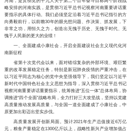
河南，是贯彻党的十九大关于第二个百年奋斗目标两个阶段战
略安排的河南实践，是贯彻习近平总书记视察河南重要讲话重
要指示的具体行动。我们必须坚定沿着习近平总书记指引的方
向勇毅前行，以前瞻30年的眼光想问题、作决策、抓发展，下
非常之功，用恒久之力，创造出无愧于历史、无愧于时代、无
愧于人民新的更大的业绩！
一、全面建成小康社会，开启全面建设社会主义现代化河
南新征程
省第十次党代会以来，面对错综复杂的外部环境、艰巨繁
重的改革发展稳定任务，特别是新冠肺炎疫情的严重冲击，在
以习近平同志为核心的党中央坚强领导下，我们坚定以习近平
新时代中国特色社会主义思想为指导，深入贯彻习近平总书记
视察河南重要讲话重要指示，统筹推进“五位一体”总体布局，协
调推进“四个全面”战略布局，全力打好三大攻坚战，坚持以党建
高质量推动发展高质量，与全国一道全面建成了小康社会，中
原更加出彩迈出坚实步伐。
高质量发展开创新局面。预计2021年生产总值接近6万亿
元，粮食产量稳定在1300亿斤以上，战略性新兴产业增加值占