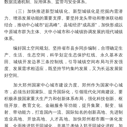
数据流通机制、应用体系、监管与安全体系。
（三）加快推进新型城镇化。新型城镇化是挖掘内需潜
力、增添发展动能的重要支撑。要坚持龙头带动和整体联动相
结合，推动中心城市“起高峰”、县域经济“成高原”，加快形成以
中原城市群为主体、大中小城市和小城镇协调发展的现代城镇
体系。
编好国土空间规划。坚持省市县乡同步编制，合理确定生
产、生活、生态空间，科学划定生态保护红线、永久基本农
田、城镇开发边界三条控制线，引导城镇空间布局与开发强
度、发展需求相适应，既坚持节约集约发展，又为长远发展留
好空间。
加大郑州国家中心城市建设力度。郑州作为国家中心城
市，必须当好国家队、提升国际化，引领现代化河南建设。要
积极承接国家重大生产力和创新体系布局，强化科技创新、枢
纽开放、教育文化、金融服务等功能，提升集聚、裂变、辐
射、带动能力，打造国内一流、国际知名的创新高地、先进制
造业高地、开放高地、人才高地。加快郑州都市圈一体化发
展，全面推进郑开同城化，并将兰考纳入郑开同城化进程，加