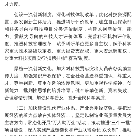
才力度。
创设一流创新制度。深化科技体制改革，优化科技资源配
置，激发创新主体活力。推进科研评价改革，建立自由探索型
和任务导向型科技项目分类评价制度，构建以创新价值、能
力、贡献为导向的科技人才评价体系，完善科研机构评估制
度。推进科技管理改革，赋予科研单位更多自主权，赋予科学
家更大技术路线决定权、更大经费支配权、更大资源调度权，
对重大科技项目实行“揭榜挂帅”“赛马”制度。
厚植一流创新文化。加大对科技贡献突出人员表彰奖励宣
传力度，加强知识产权保护，在全社会营造尊重知识、尊重人
才、尊重创新、尊重创造的浓厚氛围。更加重视科学精神、创
新能力、批判性思维的培养培育，健全鼓励创新、宽容失败、
合理容错机制。加强科学普及，提升全民科学素质。
（二）加快建设现代产业体系。产业兴则经济强。要把发
展经济的着力点放在实体经济上，坚定以制造业高质量发展为
主攻方向，常态化开展“万人助万企”活动，滚动推进“三个一批”
项目建设，深入实施产业链链长和产业联盟会长“双长制”，推动