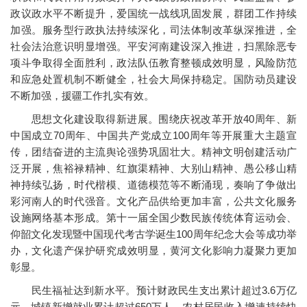
政议政水平不断提升，爱国统一战线巩固发展，群团工作持续
加强。服务型行政执法持续深化，司法体制改革纵深推进，全
社会法治意识明显增强。平安河南建设深入推进，扫黑除恶专
项斗争取得全面胜利，政法队伍教育整顿成效明显，风险防范
和应急处置机制不断健全，社会大局保持稳定。国防动员建设
不断加强，援疆工作扎实有效。
思想文化建设取得新进展。围绕庆祝改革开放40周年、新
中国成立70周年、中国共产党成立100周年等开展重大主题宣
传，团结奋进的主流舆论强势巩固壮大。精神文明创建活动广
泛开展，焦裕禄精神、红旗渠精神、大别山精神、愚公移山精
神持续弘扬，时代楷模、道德模范等不断涌现，奏响了争做出
彩河南人的时代强音。文化产品供给更加丰富，公共文化服务
设施网络基本形成。第十一届全国少数民族传统体育运动会、
仰韶文化发现暨中国现代考古学诞生100周年纪念大会等成功举
办，文化遗产保护研究成效明显，黄河文化影响力凝聚力更加
彰显。
民生福祉达到新水平。预计财政民生支出累计超过3.6万亿
元，城镇新增就业累计超过650万人，农村居民收入增速持续快