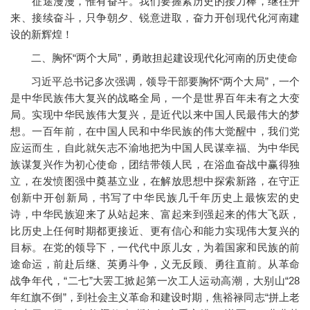
征途漫漫，惟有奋斗。我们要握紧历史的接力棒，继往开
来、接续奋斗，只争朝夕、锐意进取，奋力开创现代化河南建
设的新辉煌！
二、胸怀“两个大局”，勇敢担起建设现代化河南的历史使命
习近平总书记多次强调，领导干部要胸怀“两个大局”，一个
是中华民族伟大复兴的战略全局，一个是世界百年未有之大变
局。实现中华民族伟大复兴，是近代以来中国人民最伟大的梦
想。一百年前，在中国人民和中华民族的伟大觉醒中，我们党
应运而生，自此就矢志不渝地把为中国人民谋幸福、为中华民
族谋复兴作为初心使命，团结带领人民，在浴血奋战中赢得独
立，在发愤图强中奠基立业，在解放思想中探索新路，在守正
创新中开创新局，书写了中华民族几千年历史上最恢宏的史
诗，中华民族迎来了从站起来、富起来到强起来的伟大飞跃，
比历史上任何时期都更接近、更有信心和能力实现伟大复兴的
目标。在党的领导下，一代代中原儿女，为着国家和民族的前
途命运，前赴后继、英勇斗争，义无反顾、勇往直前。从革命
战争年代，“二七”大罢工掀起第一次工人运动高潮，大别山“28
年红旗不倒”，到社会主义革命和建设时期，焦裕禄同志“拼上老