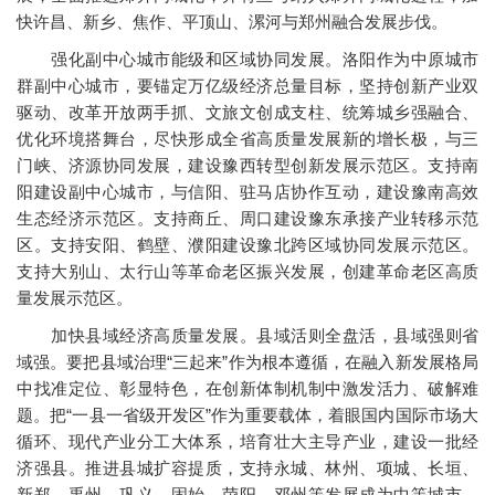
快许昌、新乡、焦作、平顶山、漯河与郑州融合发展步伐。
强化副中心城市能级和区域协同发展。洛阳作为中原城市
群副中心城市，要锚定万亿级经济总量目标，坚持创新产业双
驱动、改革开放两手抓、文旅文创成支柱、统筹城乡强融合、
优化环境搭舞台，尽快形成全省高质量发展新的增长极，与三
门峡、济源协同发展，建设豫西转型创新发展示范区。支持南
阳建设副中心城市，与信阳、驻马店协作互动，建设豫南高效
生态经济示范区。支持商丘、周口建设豫东承接产业转移示范
区。支持安阳、鹤壁、濮阳建设豫北跨区域协同发展示范区。
支持大别山、太行山等革命老区振兴发展，创建革命老区高质
量发展示范区。
加快县域经济高质量发展。县域活则全盘活，县域强则省
域强。要把县域治理“三起来”作为根本遵循，在融入新发展格局
中找准定位、彰显特色，在创新体制机制中激发活力、破解难
题。把“一县一省级开发区”作为重要载体，着眼国内国际市场大
循环、现代产业分工大体系，培育壮大主导产业，建设一批经
济强县。推进县城扩容提质，支持永城、林州、项城、长垣、
新郑、禹州、巩义、固始、荥阳、邓州等发展成为中等城市。