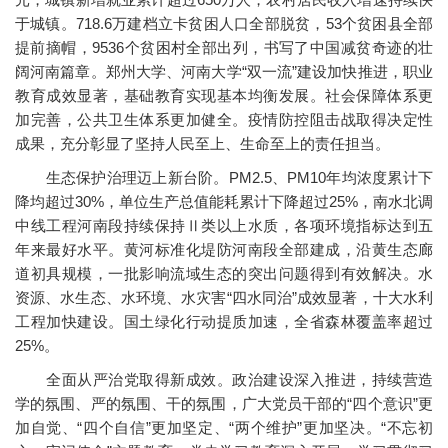
于城镇。718.6万建档立卡贫困人口全部脱贫，53个贫困县全部
提前摘帽，9536个贫困村全部出列，书写了中国减贫奇迹的壮
阔河南篇章。郑州大学、河南大学“双一流”建设加快推进，职业
教育成效显著，基础教育实现基本均衡发展。社会保障体系更
加完善，公共卫生体系更加健全。疫情防控阻击战取得决定性
成果，充分彰显了坚持人民至上、生命至上的责任担当。
生态保护治理迈上新台阶。PM2.5、PM10年均浓度累计下
降均超过30%，单位生产总值能耗累计下降超过25%，南水北调
中线工程河南段持续保持Ⅱ类以上水质，各项环境指标达到五
年来最好水平。黄河标准化堤防河南段全部建成，沿黄生态廊
道初具规模，一批影响流域生态的突出问题得到有效解决。水
资源、水生态、水环境、水灾害“四水同治”成效显著，十大水利
工程加快建设。国土绿化行动提质加速，全省森林覆盖率超过
25%。
全面从严治党取得新成效。政治建设深入推进，持续营造
学的氛围、严的氛围、干的氛围，广大党员干部的“四个意识”更
加自觉、“四个自信”更加坚定、“两个维护”更加坚决。“不忘初