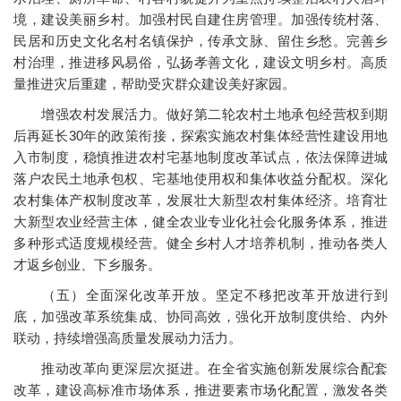
境，建设美丽乡村。加强村民自建住房管理。加强传统村落、
民居和历史文化名村名镇保护，传承文脉、留住乡愁。完善乡
村治理，推进移风易俗，弘扬孝善文化，建设文明乡村。高质
量推进灾后重建，帮助受灾群众建设美好家园。
增强农村发展活力。做好第二轮农村土地承包经营权到期
后再延长30年的政策衔接，探索实施农村集体经营性建设用地
入市制度，稳慎推进农村宅基地制度改革试点，依法保障进城
落户农民土地承包权、宅基地使用权和集体收益分配权。深化
农村集体产权制度改革，发展壮大新型农村集体经济。培育壮
大新型农业经营主体，健全农业专业化社会化服务体系，推进
多种形式适度规模经营。健全乡村人才培养机制，推动各类人
才返乡创业、下乡服务。
（五）全面深化改革开放。坚定不移把改革开放进行到
底，加强改革系统集成、协同高效，强化开放制度供给、内外
联动，持续增强高质量发展动力活力。
推动改革向更深层次挺进。在全省实施创新发展综合配套
改革，建设高标准市场体系，推进要素市场化配置，激发各类