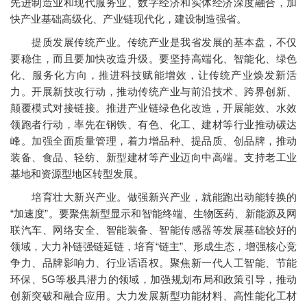
先进制造业和现代服务业、数字经济和实体经济深度融合，加
快产业基础高级化、产业链现代化，建设制造强省。
提质发展传统产业。传统产业是我省发展的基本盘，不仅
要稳住，而且要加快改造升级。要坚持高端化、智能化、绿色
化、服务化方向，推进科技赋能增效，让传统产业焕发新活
力。开展新技改行动，推动传统产业与前沿技术、跨界创新、
颠覆模式对接链接。推进产业链绿色化改造，开展能效、水效
领跑者行动，率先在钢铁、有色、化工、建材等行业推动碳达
峰。加强全面质量管理，着力增品种、提品质、创品牌，推动
装备、食品、轻纺、新型建材等产业迈向中高端。支持老工业
基地和资源型地区转型发展。
培育壮大新兴产业。做强新兴产业，就能跑出动能转换的
“加速度”。要聚焦新型显示和智能终端、生物医药、新能源及网
联汽车、网络安全、智能装备、智能传感器等发展基础较好的
领域，大力补链强链延链，培育“链主”、形成生态，增强核心竞
争力、品牌影响力、行业话语权。聚焦新一代人工智能、节能
环保、5G等极具潜力的领域，加强规划布局和政策引导，推动
创新突破和融合应用。大力发展新型功能材料、高性能化工材