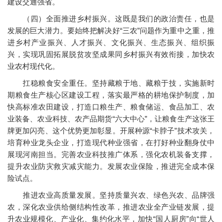
建设交通强省。
（四）全面推进乡村振兴。这既是我们的政治责任，也是
发展的巨大潜力。要始终把解决好“三农”问题作为重中之重，推
进乡村产业振兴、人才振兴、文化振兴、生态振兴、组织振
兴，实现巩固拓展脱贫攻坚成果同乡村振兴有效衔接，加快农
业农村现代化。
扛稳粮食安全重任。坚持藏粮于地、藏粮于技，实施新时
期粮食生产核心区建设工程，落实最严格的耕地保护制度，加
快高标准农田建设，打造口粮生产、粮食储运、食品加工、农
业装备、农业科技、农产品期货“六大中心”，让粮食生产这张王
牌更加闪亮、这个优势更加彰显。开展种源“卡脖子”技术攻关，
培育种业龙头企业，打造现代种业强省，在打好种业翻身仗中
展现河南担当。完善农业科技推广体系，强化农机装备支撑，
提升农业防灾救灾减灾能力。发展农业保险，推进完全成本保
险试点。
推进农业高质量发展。坚持质量兴农、绿色兴农、品牌强
农，深化农业供给侧结构性改革，推进农业全产业链发展，提
升农业规模化、产业化、集约化水平，加快“国人厨房”向“世人