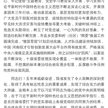
心、牢记使命”主题教育、党史学习教育深入开展，学习贯彻习
近平新时代中国特色社会主义思想不断走深走心走实。开展强
基固本三年行动，推动基层减负，基层党组织更加坚强有力。
广大党员干部面对脱贫攻坚、疫情防控特别是今年遭遇的历史
罕见特大洪涝灾害与疫情叠加等重大考验，关键时候冲得上，
危急关头豁得出，树立了对党忠诚、一心为民的良好形象。干
部选任机制不断完善，市县乡党委和村（社区）“两委”换届工作
圆满完成，“墩苗育苗”计划启动实施。人才队伍建设持续加强，
中国·河南招才引智创新发展大会平台作用有效发挥。严格落实
中央八项规定及其实施细则精神，持之以恒纠治“四风”，以案促
改不断深化，十届省委巡视实现全覆盖，一体推进不敢腐、不
能腐、不想腐的标本兼治综合效应逐步彰显，反腐败斗争压倒
性胜利全面巩固。
同志们！五年来砥砺奋进，我省发生了令人鼓舞的深刻变
化，取得了具有标志性意义的重要成果，实现了综合实力的重
大跨越。这根本上在于以习近平同志为核心的党中央的英明领
导，在于习近平新时代中国特色社会主义思想的科学指引，也
是在历届省委打下的坚实基础上各级党组织共同努力的结果，
是全体中原儿女团结拼搏的结果。在此，我代表十届省委，向