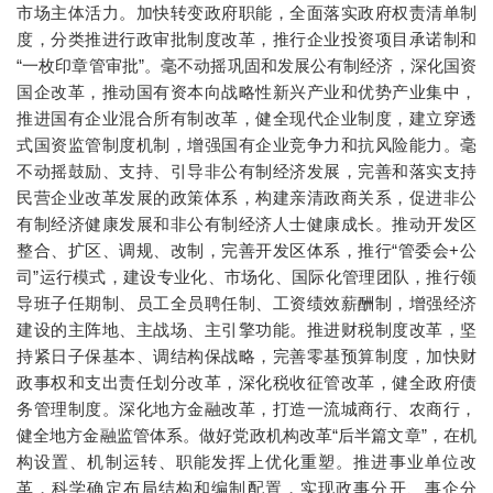
市场主体活力。加快转变政府职能，全面落实政府权责清单制
度，分类推进行政审批制度改革，推行企业投资项目承诺制和
“一枚印章管审批”。毫不动摇巩固和发展公有制经济，深化国资
国企改革，推动国有资本向战略性新兴产业和优势产业集中，
推进国有企业混合所有制改革，健全现代企业制度，建立穿透
式国资监管制度机制，增强国有企业竞争力和抗风险能力。毫
不动摇鼓励、支持、引导非公有制经济发展，完善和落实支持
民营企业改革发展的政策体系，构建亲清政商关系，促进非公
有制经济健康发展和非公有制经济人士健康成长。推动开发区
整合、扩区、调规、改制，完善开发区体系，推行“管委会+公
司”运行模式，建设专业化、市场化、国际化管理团队，推行领
导班子任期制、员工全员聘任制、工资绩效薪酬制，增强经济
建设的主阵地、主战场、主引擎功能。推进财税制度改革，坚
持紧日子保基本、调结构保战略，完善零基预算制度，加快财
政事权和支出责任划分改革，深化税收征管改革，健全政府债
务管理制度。深化地方金融改革，打造一流城商行、农商行，
健全地方金融监管体系。做好党政机构改革“后半篇文章”，在机
构设置、机制运转、职能发挥上优化重塑。推进事业单位改
革，科学确定布局结构和编制配置，实现政事分开、事企分