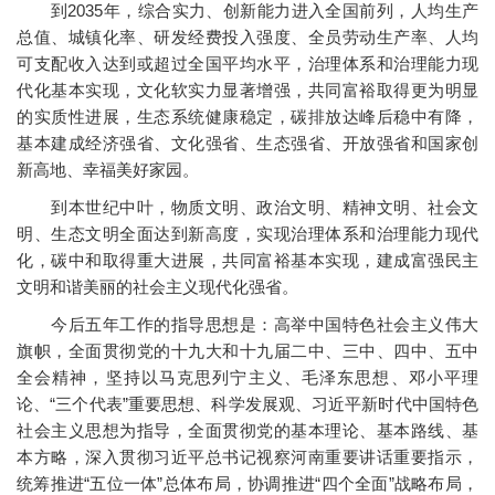
到2035年，综合实力、创新能力进入全国前列，人均生产
总值、城镇化率、研发经费投入强度、全员劳动生产率、人均
可支配收入达到或超过全国平均水平，治理体系和治理能力现
代化基本实现，文化软实力显著增强，共同富裕取得更为明显
的实质性进展，生态系统健康稳定，碳排放达峰后稳中有降，
基本建成经济强省、文化强省、生态强省、开放强省和国家创
新高地、幸福美好家园。
到本世纪中叶，物质文明、政治文明、精神文明、社会文
明、生态文明全面达到新高度，实现治理体系和治理能力现代
化，碳中和取得重大进展，共同富裕基本实现，建成富强民主
文明和谐美丽的社会主义现代化强省。
今后五年工作的指导思想是：高举中国特色社会主义伟大
旗帜，全面贯彻党的十九大和十九届二中、三中、四中、五中
全会精神，坚持以马克思列宁主义、毛泽东思想、邓小平理
论、“三个代表”重要思想、科学发展观、习近平新时代中国特色
社会主义思想为指导，全面贯彻党的基本理论、基本路线、基
本方略，深入贯彻习近平总书记视察河南重要讲话重要指示，
统筹推进“五位一体”总体布局，协调推进“四个全面”战略布局，