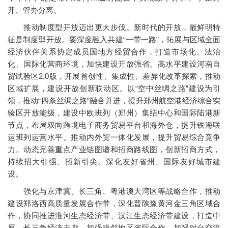
开、管办分离。
推动制度型开放迈出更大步伐。新时代的开放，最鲜明特
征是制度型开放。要深度融入共建“一带一路”，拓展与区域全面
经济伙伴关系协定成员国地方经贸合作，打造市场化、法治
化、国际化营商环境，加快建设开放强省。高水平建设河南自
贸试验区2.0版，开展首创性、集成性、差异化改革探索，推动
区域扩展，建设开放创新联动区。以“空中丝绸之路”建设为引
领，推动“四条丝绸之路”融合并进，提升郑州航空港经济综合实
验区开放能级，建设中欧班列（郑州）集结中心和国际陆港新
节点，布局双向跨境电子商务贸易平台和海外仓，提升铁海联
运班列运营水平。推动内外贸一体化发展，提升贸易综合竞争
力。动态完善重点产业链图谱和招商路线图，创新招商方式，
持续招大引强、招新引尖。深化友好省州、国际友好城市建
设。
强化与京津冀、长三角、粤港澳大湾区等战略合作，推动
建设郑洛西高质量发展合作带，深化晋陕豫黄河金三角区域合
作，协同推进淮河生态经济带、汉江生态经济带建设，打造中
原—长三角经济走廊，加强毗邻地区省际合作。加强对台交流