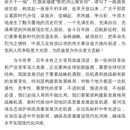
命大干一场”，红旗渠修建“誓把河山重安排”，谱写了一曲曲英
雄壮歌，构筑起一座座不朽丰碑。改革开放以来，广大干部群
众紧跟时代步伐，谋振兴、促崛起、求跨越、争出彩，中原大
地发生了翻天覆地的历史巨变，一个充满生机、充满自信、充
满希望的河南展现在世人面前。奋斗百年路，启航新征程。我
们要乘着新时代的浩荡东风，奋楫扬帆、破浪前行，把革命先
烈为之牺牲、中原儿女孜孜以求的伟大事业奋力推向前进，为
党和人民争取更大光荣，为民族复兴作出更大贡献！
当今世界，百年未有之大变局加速演进，新一轮科技革命
和产业变革深入发展，正在重构全球创新版图，重塑全球经济
结构。我国发展仍处于重要战略机遇期，但机遇和挑战都有新
的发展变化，特别是构建新发展格局，对每个地方都是一次机
遇性、竞争性、重塑性的变革，不进则退、慢进亦退、不创新
必退，我们必须入局而不能出局。我们要紧抓构建新发展格局
战略机遇、新时代推动中部地区高质量发展政策机遇、黄河流
域生态保护和高质量发展历史机遇，在拉高标杆中争先进位，
在加压奋进中开创新局，确保高质量建设现代化河南，确保高
水平实现现代化河南。