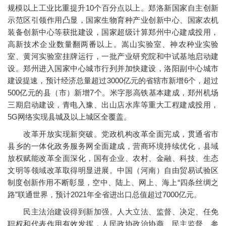
规模以上工业比重提升10个百分点以上。郑洛新国家自主创新
示范区引领作用凸显，国家生物育种产业创新中心、国家农机
装备创新中心等获批建设，国家超级计算郑州中心建成投用，
高新技术企业数量翻两番以上。嵩山实验室、神农种业实验
室、黄河实验室挂牌运行，一批产业研究院和中试基地启动建
设。郑州进入国家中心城市行列并加快建设，洛阳副中心城市
建设提速，预计经济总量超过3000亿元的省辖市新增6个，超过
500亿元的县（市）新增7个。米字形高铁基本建成，郑州机场
三期启动建设，青电入豫、出山店水库等重大工程建成投用，
5G网络实现县城及以上城区全覆盖。
改革开放实现新突破。党政机构改革全面完成，贯通省市
县乡的一体化政务服务网全面建成，营商环境持续优化，县域
放权赋能改革全面深化，国有企业、农村、金融、科技、生态
文明等领域改革取得明显进展。中国（河南）自由贸易试验区
制度创新作用不断彰显，空中、陆上、网上、海上“四条丝绸之
路”联通世界，预计2021年全省进出口总值超过7000亿元。
民主法治建设得到新加强。人大立法、监督、决定、任免
职权和代表作用有效发挥，人民政协政治协商、民主监督、参