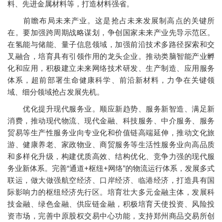
料、先进金属材料等，打造材料强省。
前瞻布局未来产业。这是抢占未来发展制高点的关键所
在。要加强跨周期战略谋划，争创国家未来产业先导示范区。
在氢能与储能、量子信息领域，加强前沿技术多路径探索和交
叉融合，培育具有引领作用的龙头企业。推动类脑智能产业孵
化和应用，积极建立未来网络技术研发、生产制造、应用服务
体系，超前部署生命健康科学、前沿新材料，力争在关键领
域、细分领域抢占发展先机。
优化提升现代服务业。顺应新趋势、服务新智造、满足新
消费，推动现代物流、现代金融、科技服务、中介服务、服务
贸易等生产性服务业向专业化和价值链高端延伸，推动文化旅
游、健康养老、家政物业、商贸服务等生活性服务业向高品质
和多样化升级，构建优质高效、结构优化、竞争力强的现代服
务业新体系。完善“通道+枢纽+网络”的物流运行体系，发展多式
联运，做大做强航空经济、口岸经济、临港经济，打造具有国
际影响力的枢纽经济先行区。培育壮大多元金融主体，发展科
技金融、绿色金融、供应链金融，积极培育天使投资、风险投
资市场，完善中原股权交易中心功能，支持郑州商品交易所创