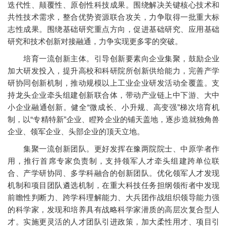
迭代性、颠覆性、原创性科技成果。围绕解决关键核心技术和
共性技术需求，整合优势资源联合攻关，力争取得一批重大标
志性成果。围绕基础研究重点方向，促进基础研究、应用基础
研究和技术创新对接融通，力争实现更多零的突破。
培育一流创新主体。引导创新要素向企业集聚，鼓励企业
加大研发投入，提升高校和科研院所创新供给能力，完善产学
研协同创新机制，推动规模以上工业企业研发活动全覆盖。支
持龙头企业牵头组建创新联合体，带动产业链上中下游、大中
小企业融通创新。健全“微成长、小升规、高变强”梯次培育机
制，以“专精特新”企业、瞪羚企业的铺天盖地，逐步造就独角兽
企业、领军企业、头部企业的顶天立地。
集聚一流创新团队。更好发挥在豫两院院士、中原学者作
用，推行首席专家负责制，支持领军人才牵头组建跨单位联
合、产学研协同、多学科融合的创新团队。优化领军人才发现
机制和项目团队遴选机制，在重大科技任务担纲领衔者中发现
前瞻性判断力、跨学科理解能力、大兵团作战组织领导能力强
的科学家，发现和培养具有战略科学家潜质的高层次复合型人
才。实施更灵活的人才团队引进政策，加大柔性用才、项目引