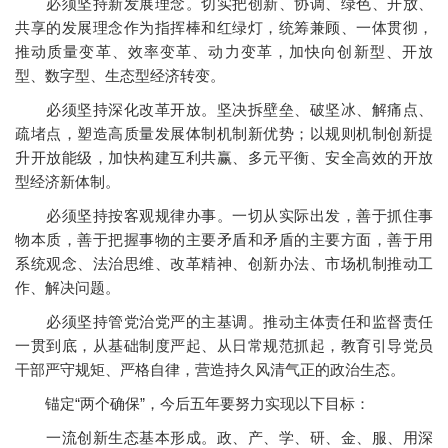
必须坚持新发展理念。切实把创新、协调、绿色、开放、
共享的发展理念作为指挥棒和红绿灯，统筹兼顾、一体贯彻，
推动质量变革、效率变革、动力变革，加快向创新型、开放
型、数字型、生态型经济转变。
必须坚持深化改革开放。坚决拆壁垒、破坚冰、解痛点、
疏堵点，塑造高质量发展体制机制新优势；以规则机制创新提
升开放能级，加快构建互利共赢、多元平衡、安全高效的开放
型经济新体制。
必须坚持按客观规律办事。一切从实际出发，善于抓住事
物本质，善于把握事物的主要矛盾和矛盾的主要方面，善于用
系统观念、法治思维、改革精神、创新办法、市场机制推动工
作、解决问题。
必须坚持管党治党严的主基调。推动主体责任和监督责任
一贯到底，从基础制度严起、从日常规范抓起，教育引导党员
干部严守规矩、严格自律，营造持久风清气正的政治生态。
锚定“两个确保”，今后五年要努力实现以下目标：
一流创新生态基本形成。政、产、学、研、金、服、用深