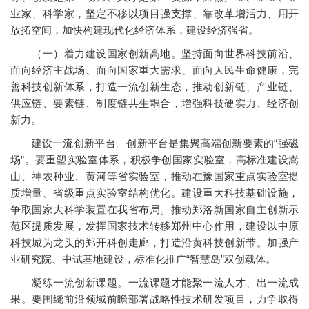
业家、科学家，坚定不移以项目强支撑、靠改革增活力、用开
放拓空间，加快构建现代化经济体系，建设经济强省。
（一）着力建设国家创新高地。坚持面向世界科技前沿、
面向经济主战场、面向国家重大需求、面向人民生命健康，完
善科技创新体系，打造一流创新生态，推动创新链、产业链、
供应链、要素链、制度链共生耦合，增强科技硬实力、经济创
新力。
建设一流创新平台。创新平台是集聚高端创新要素的“强磁
场”。要重塑实验室体系，积极争创国家实验室，高标准建设嵩
山、神农种业、黄河等省实验室，推动在豫国家重点实验室提
质增量、省级重点实验室结构优化。建设重大科技基础设施，
争取国家大科学装置在我省布局。推动郑洛新国家自主创新示
范区提质发展，发挥国家技术转移郑州中心作用，建设以中原
科技城为龙头的郑开科创走廊，打造沿黄科技创新带。加强产
业研究院、中试基地建设，标准化推广“智慧岛”双创载体。
凝练一流创新课题。一流课题才能聚一流人才、出一流成
果。要围绕前沿领域前瞻部署战略性技术研发项目，力争取得