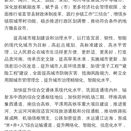
深化放权赋能改革，赋予县（市）更多经济社会管理权限，全
面推行省直管县财政体制改革。践行乡镇工作“三结合”，增强乡
镇联城带村功能。稳步推进行政区划调整，推动符合条件的地
方撤县设市。
提高城市规划建设和治理水平。以打造宜居、韧性、智能
的现代化城市为目标，高起点规划、高标准建设、高水平管
理，让人民群众在城市生活得更方便、更舒适、更美好，打造
品质河南。传承历史文脉，提高审美水准，实施城市更新，加
强老旧小区改造，提升城市人居环境质量。加强“里子工程”“避
险工程”建设，全面提高城市防御灾害、抵御风险能力。树立全
周期城市管理理念，提升城市治理精细化、智能化水平。
加快提升综合交通体系现代化水平。巩固连通境内外、辐
射东中西的综合交通枢纽地位，加快郑州机场三期、呼南高铁
豫西通道、南信合高铁、平漯周高铁等重大项目建设，推进黄
河、大运河河南段适宜河段旅游通航和分段通航，推动铁路拓
展成网、机场强枢增支、公路加密提质、水运通江达海，形成
“米+井+人”综合运输通道，提升网络化、智能化、信息化水平，