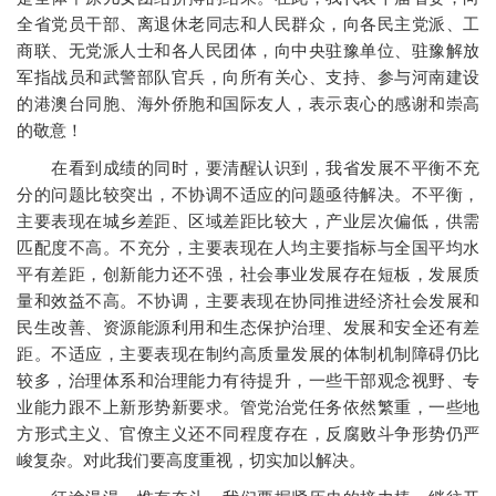
全省党员干部、离退休老同志和人民群众，向各民主党派、工
商联、无党派人士和各人民团体，向中央驻豫单位、驻豫解放
军指战员和武警部队官兵，向所有关心、支持、参与河南建设
的港澳台同胞、海外侨胞和国际友人，表示衷心的感谢和崇高
的敬意！
在看到成绩的同时，要清醒认识到，我省发展不平衡不充
分的问题比较突出，不协调不适应的问题亟待解决。不平衡，
主要表现在城乡差距、区域差距比较大，产业层次偏低，供需
匹配度不高。不充分，主要表现在人均主要指标与全国平均水
平有差距，创新能力还不强，社会事业发展存在短板，发展质
量和效益不高。不协调，主要表现在协同推进经济社会发展和
民生改善、资源能源利用和生态保护治理、发展和安全还有差
距。不适应，主要表现在制约高质量发展的体制机制障碍仍比
较多，治理体系和治理能力有待提升，一些干部观念视野、专
业能力跟不上新形势新要求。管党治党任务依然繁重，一些地
方形式主义、官僚主义还不同程度存在，反腐败斗争形势仍严
峻复杂。对此我们要高度重视，切实加以解决。