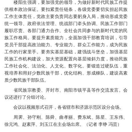
楼阳生强调，要加强党的领导，为做好新时代民族工作提
供根本政治保证。要扣紧责任链条，各级党委要切实担起民族
工作主体责任，党政主要负责同志要躬身入局，推动形成党委
统一领导、政府依法管理、统战部门牵头协调、民族工作部门
履职尽责、各部门通力合作、全社会共同参与的新时代党的民
族工作格局。要提升素质能力，全面加强干部教育培训，引导
党员干部提高政治能力、专业能力、群众工作能力，成为民族
工作的行家里手。要夯实基层基础，建强战斗堡垒，加强基层
民族工作机构建设，加大资源配置向基层倾斜力度，推动民族
工作社会化、法治化、人文化、数字化。要锻造过硬队伍，重
视培养和用好少数民族干部，优化结构、形成梯队，建设高素
质少数民族干部队伍。
省民族宗教委、开封市、南阳市镇平县等作交流发言。会
议还进行了分组讨论。
会议以视频形式召开，各省辖市和济源示范区设分会场。
周霁、孙守刚、陈舜、曲孝丽、费东斌、陈星、王东伟、
徐元鸿、赵素萍、刘玉江在主会场出席。（记者 李铮 冯芸）