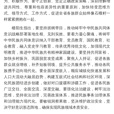
为、积极作为。要守正创新、坚定正确政策策略，深刻理解增
进共同性、尊重和包容差异性的重要原则，加快转变思维方
式、领导方式、工作方式，促进全省各族群众始终像石榴籽一
样紧紧拥抱在一起。
楼阳生指出，要坚持抓纲带目，推动铸牢中华民族共同体
意识战略部署落地生根、见到实效。要着力凝心聚魂，将铸牢
中华民族共同体意识纳入干部教育、党员教育、国民教育、社
会教育，融入党史学习教育，传承优秀传统文化，加强现代文
明教育，推进中华民族共有精神家园建设。要坚持共同富裕，
加快乡村振兴、巩固脱贫攻坚成果，聚焦人人持证、促进各族
群众就业增收，补齐短板弱项、提升公共服务水平，推动各民
族携手迈向现代化。要全面深度嵌入，顺应城镇化快速发展和
人口大流动大融居趋势，构建互嵌式社会结构和社区环境，深
化民族团结进步创建，做好对口援疆和涉疆工作，促进各民族
广泛交往、全面交流、深度交融。要强化法治建设，树牢法治
思维，坚持依法治理，完善政策体系，推进民族事务治理体系
和治理能力现代化。要敏锐洞察果敢，坚决维护政治安全，坚
决守好意识形态阵地，确保实现民族领域本质安全。