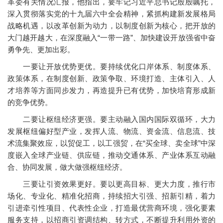
革委有关情况汇报，他指出，要牢记习近平总书记殷殷嘱托，
深入贯彻落实党的十九届六中全会精神，紧抓构建新发展格局
战略机遇，以改革创新为动力，以制度创新为核心，把开放的
大门越开越大，在深度融入“一带一路”、加快建设开放强省中奋
勇争先、更加出彩。
一要让开放优势更优。要持续优化口岸体系、制度体系、
政策体系，在制度创新、政策争取、环境打造、主体引入、人
才培养等方面同步发力，再造提升已有优势，加快培育形成新
的竞争优势。
二要让枢纽经济更强。要主动融入国内国际双循环，大力
发展枢纽偏好型产业，发挥人流、物流、资金流、信息流、技
术流集聚效应，以贸促工，以工强贸，在“买全球、卖全球”中深
度嵌入全球产业链、供应链，推动交通体系、产业体系互动融
合、协同发展，做大做强枢纽经济。
三要让引资效果更好。要以更高目标、更大力度，推行市
场化、专业化、精准化招商，持续招大引强、招新引精，着力
引进牵引性项目、代表性企业，打造最优营商环境，强化要素
服务支持，以招商引资调结构、转方式，不断提升利用外资的