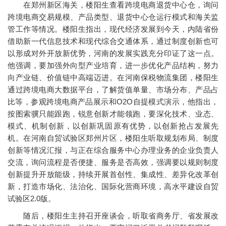
在郑州新区海关，楼阳生查看跨境电商退货中心仓，询问
跨境电商交易规模、产品类型、退货中心仓运行模式和海关监
管工作等情况。楼阳生指出，现代经济发展到今天，内陆省份
借助新一代信息技术和现代综合交通体系，通过制度创新也可
以形成对外开放新优势，河南的发展实践充分印证了这一点。
他强调，要加强外向型产业培育，进一步优化产品结构，努力
向产业链、价值链中高端迈进。在河南保税物流集团，楼阳生
通过跨境电商大数据平台，了解货值单量、市场分布、产品占
比等，参观跨境电商产品展示和O2O自提模式演示，他指出，
按图索骥只能跟跑，锐意创新才能领跑，要深化技术、业态、
模式、机制创新，以创新巩固原有优势，以创新抢占发展先
机。在河南自贸试验区郑州片区，楼阳生听取规划布局、制度
创新等情况汇报，与正在综合服务中心办理业务的企业负责人
交流，询问流程是否便捷、服务是否高效，强调要以规则制度
创新提升开放能级，持续开展首创性、集成性、差异化改革创
新，打造市场化、法治化、国际化营商环境，高水平建设自贸
试验区2.0版。
随后，楼阳生主持召开座谈会，听取省商务厅、省发展改