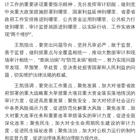
计工作的重要讲话重要指示精神，充分发挥审计职能，做到党
中央重大政策措施部署到哪里、国家利益延伸到哪里、省委省
政府工作安排推进到哪里、公共资金运用到哪里、公共权力行
使到哪里，审计监督就跟进到哪里，以实际行动、工作实效体
现“两个维护”。
王凯指出，要突出问题导向，坚持凡审必严，敢于监督、
善于监督，做到抓重点与全覆盖相统一，推动大数据审计和现
场审计相统一、“查病治病”与“防范未病”相统一，努力实现问题
早发现、早预警、早处置，坚决查处损害国家和人民利益的问
题，切实维护法律法规的权威。
王凯强调，要突出工作重点，聚焦发展，加大对省委省政
府部署的重大战略重大举措重大项目重大资金落实落地情况的
审计力度，促进高质量发展；聚焦安全，加大对经济社会运行
中各类风险揭示力度，促进防范化解重大风险；聚焦改革，加
大对重大改革任务和重要改革举措落实的审计力度，促进全面
深化改革；聚焦民生，加大对全生命周期民生建设的审计力
度，促进民生福祉改善；聚焦法治，加大对公权力运行的制约
和监督力度，促进治理体系和治理能力现代化。