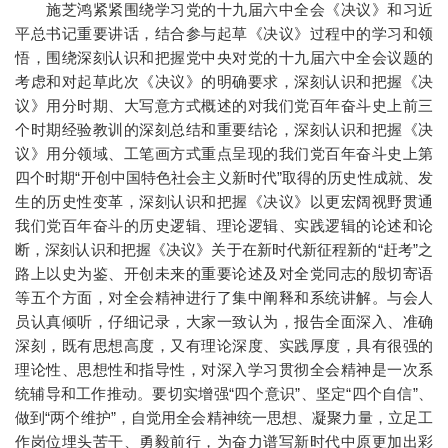
施芝鸿紧紧围绕学习党的十九届六中全会《决议》和习近
平总书记重要讲话，结合参与起草《决议》过程中的学习和领
悟，围绕深刻认识和把握党中央对党的十九届六中全会议题的
考虑和对起草此次《决议》的明确要求，深刻认识和把握《决
议》用分时期、大写意方式概述的对我们党百年奋斗史上前三
个时期经验教训的深刻总结和重要结论，深刻认识和把握《决
议》用分领域、工笔画方式重点呈现的我们党百年奋斗史上第
四个时期“开创中国特色社会主义新时代”取得的历史性成就、发
生的历史性变革，深刻认识和把握《决议》以更宏阔视野贯通
我们党百年奋斗的历史逻辑、理论逻辑、实践逻辑的论述和论
断，深刻认识和把握《决议》关于在新时代新征程新的“赶考”之
路上以史为鉴、开创未来的重要论述及对全党同志的殷切寄语
等五个方面，对全会精神进行了集中阐释和系统讲解。与会人
员认真倾听，仔细记录，大家一致认为，报告全面深入、准确
深刻，既有思想高度，又有理论深度、实践厚度，具有很强的
理论性、思想性和指导性，对深入学习贯彻全会精神是一次系
统辅导和工作推动。要切实增强“四个意识”、坚定“四个自信”、
做到“两个维护”，自觉用全会精神统一思想、凝聚力量，立足工
作岗位埋头苦干、勇毅前行，为奋力谱写新时代中原更加出彩