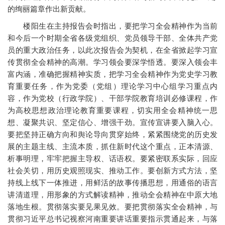
的绚丽篇章作出新贡献。
楼阳生在主持报告会时指出，要把学习全会精神作为当前
和今后一个时期全省各级党组织、党员领导干部、全体共产党
员的重大政治任务，以此次报告会为契机，在全省掀起学习宣
传贯彻全会精神的高潮。学习领会要深学悟透。要深入领会丰
富内涵，准确把握精神实质，把学习全会精神作为党史学习教
育重要任务，作为党委（党组）理论学习中心组学习重点内
容，作为党校（行政学院）、干部学院教育培训必修课程，作
为高校思想政治理论教育重要课程，切实用全会精神统一思
想、凝聚共识、坚定信心、增强干劲。宣传宣讲要入脑入心。
要把坚持正确方向和舆论导向贯穿始终，紧紧围绕党的历史发
展的主题主线、主流本质，抓住新时代这个重点，正本清源、
析事明理，牢牢把握主导权、话语权。要紧密联系实际，回应
社会关切，用历史观照现实、推动工作。要创新方式方法，坚
持线上线下一体推进，用鲜活的故事传播思想，用通俗的语言
讲清道理，用形象的方式解读精神，推动全会精神在中原大地
落地生根。贯彻落实要见果见效。要把贯彻落实全会精神，与
贯彻习近平总书记视察河南重要讲话重要指示贯通起来，与落