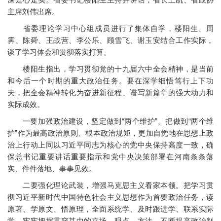
主席刘伟出席。
省委理论学习中心组成员进行了集体自学，楼阳生、周
霁、陈舜、王战营、李公乐、顾雪飞、谢玉安结合工作实际，
谈了学习体会和贯彻落实打算。
楼阳生指出，学习贯彻党的十九届六中全会精神，是当前
和今后一个时期的重大政治任务。要在深学细悟笃行上下功
夫，把全会精神转化为奋进新征程、谱写新篇章的强大动力和
实际成效。
一要加强政治建设，坚定做到“两个维护”。把做到“两个维
护”作为最高政治原则、根本政治规矩，更加自觉地在思想上政
治上行动上同以习近平同志为核心的党中央保持高度一致，确
保总书记重要讲话重要指示和党中央决策部署在河南条条落
实、件件落地、事事见效。
二要强化理论武装，增强马克思主义看家本领。把学习贯
彻习近平新时代中国特色社会主义思想作为首要政治任务，读
原著、学原文、悟原理，全面系统学、及时跟进学、联系实际
学，牢牢把握贯穿其中的立场、观点、方法，不断提高政治判