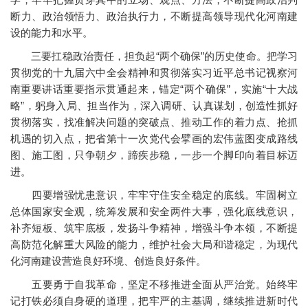
断力、政治领悟力、政治执行力，不断提高领导现代化河南建
设的能力和水平。
三要扛稳政治责任，担负起“两个确保”的历史使命。把学习
贯彻党的十九届六中全会精神和贯彻落实习近平总书记视察河
南重要讲话重要指示贯通起来，锚定“两个确保”，实施“十大战
略”，躬身入局、担当作为，深入调研、认真谋划，创造性抓好
贯彻落实，找准解决问题的突破点、推动工作的着力点、抢抓
机遇的切入点，把省第十一次党代会擘画的宏伟蓝图变成路线
图、施工图，只争朝夕，蹄疾步稳，一步一个脚印向着目标迈
进。
四要增强忧患意识，牢牢守住安全稳定的底线。牢固树立
总体国家安全观，统筹发展和安全两件大事，强化底线意识，
补齐短板、筑牢底板，发扬斗争精神，增强斗争本领，不断提
高防范化解重大风险的能力，维护社会大局和谐稳定，为现代
化河南建设营造良好环境、创造良好条件。
五要勇于自我革命，坚定不移推进全面从严治党。始终牢
记打铁必须自身硬的道理，把牢严的主基调，继续推进新时代