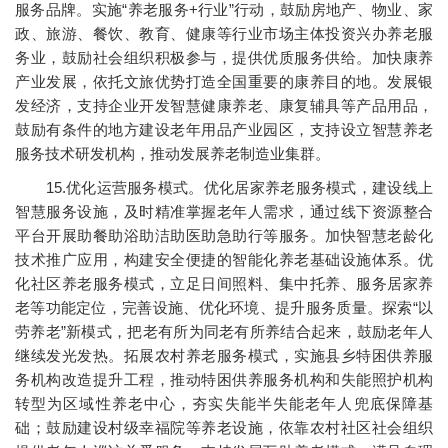
服务品牌。实施“养老服务+行业”行动，鼓励房地产、物业、家
政、旅游、餐饮、教育、健康等行业市场主体投资兴办养老服
务业，鼓励社会组织积极参与，提供优质服务供给。加快康养
产业发展，依托文旅优势打造全国重要的康养目的地。发展银
发经济，支持企业开发智慧健康养老、康复辅具等产品用品，
鼓励有条件的地方建设老年用品产业园区，支持设立智慧养老
服务技术研发机构，推动发展养老制造业集群。
15.优化运营服务模式。优化居家养老服务模式，建设线上
智慧服务设施，及时精准掌握老年人需求，通过线下资源整合
平台开展助餐助浴助洁助医助急助行等服务。加快智慧老龄化
技术推广应用，构建安全便捷的智能化养老基础设施体系。优
化社区养老服务模式，立足日间照料、集中托养、服务居家养
老等功能定位，完善设施、优化环境、提升服务质量。探索“以
劳养老”新模式，把老有所为同老有所养结合起来，鼓励老年人
继续发光发热。拓展农村养老服务模式，实施县乡特困供养服
务机构改造提升工程，推动特困供养服务机构和失能照护机构
转型为区域性养老中心，夯实失能半失能老年人兜底保障基
础；鼓励建设村级幸福院等养老设施，依靠农村社区社会组织