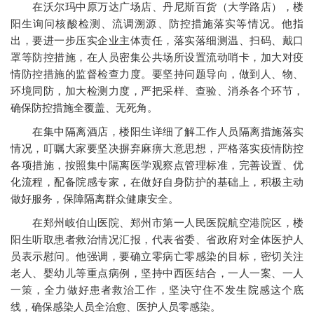
在沃尔玛中原万达广场店、丹尼斯百货（大学路店），楼
阳生询问核酸检测、流调溯源、防控措施落实等情况。他指
出，要进一步压实企业主体责任，落实落细测温、扫码、戴口
罩等防控措施，在人员密集公共场所设置流动哨卡，加大对疫
情防控措施的监督检查力度。要坚持问题导向，做到人、物、
环境同防，加大检测力度，严把采样、查验、消杀各个环节，
确保防控措施全覆盖、无死角。
在集中隔离酒店，楼阳生详细了解工作人员隔离措施落实
情况，叮嘱大家要坚决摒弃麻痹大意思想，严格落实疫情防控
各项措施，按照集中隔离医学观察点管理标准，完善设置、优
化流程，配备院感专家，在做好自身防护的基础上，积极主动
做好服务，保障隔离群众健康安全。
在郑州岐伯山医院、郑州市第一人民医院航空港院区，楼
阳生听取患者救治情况汇报，代表省委、省政府对全体医护人
员表示慰问。他强调，要确立零病亡零感染的目标，密切关注
老人、婴幼儿等重点病例，坚持中西医结合，一人一案、一人
一策，全力做好患者救治工作，坚决守住不发生院感这个底
线，确保感染人员全治愈、医护人员零感染。