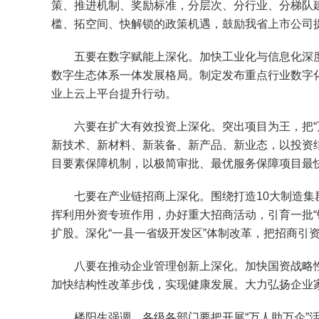
策、推进机制、奖励标准，分层次、分行业、分梯队
槛、拓空间、快解锁的政策机遇，鼓励我省上市公司
五要在数字赋能上深化。加快工业化与信息化深度
数字生态体系一体发展格局。制定发布重点行业数字
业上云上平台提升行动。
六要在扩大有效投资上深化。突出项目为王，把“万
新技术、新材料、新装备、新产品、新业态，以投资
目要素保障机制，以极简审批、最优服务保障项目最
七要在产业链招商上深化。围绕打造10大制造集群
挥利用外资专班作用，办好重大招商活动，引育一批“
扩股。深化“一县一省级开发区”体制改革，把招商引
八要在推动企业管理创新上深化。加快国资战略性
加快结构性改革步伐，实现健康发展。大力弘扬企业
楼阳生强调，各级各部门要把开展“万人助万企”活