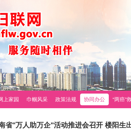
网上家园
巾帼风采
政策法规
协同办公
“两癌”
南省"万人助万企"活动推进会召开 楼阳生