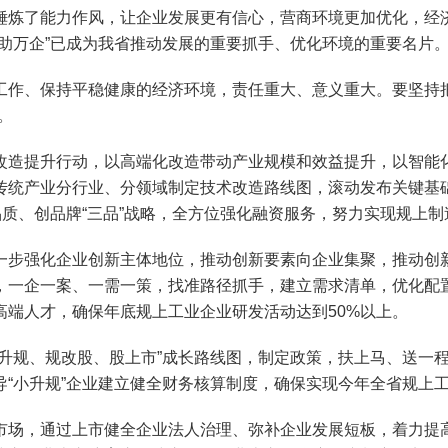
锤炼了能力作风，让企业发展更有信心，营商环境更加优化，经
助万企”已成为我省推动发展的重要抓手、优化环境的重要名片
、保持平稳健康的经济环境，责任重大、意义重大。要坚持把“
。
造提升行动，以高端化改造带动产业规模和效益提升，以智能化
传统产业分行业、分领域制定技术改造路线图，滚动发布关键基
品质、创品牌“三品”战略，全方位强化融资服务，努力实现规上
步强化企业创新主体地位，推动创新要素向企业集聚，推动创新
，一企一案、一需一策，找准路径抓手，建立需求清单，优化配
高端人才，确保年底规上工业企业研发活动达到50%以上。
规、规改股、股上市”成长路线图，制定政策，扶上马、送一程。
“小升规”企业建立健全财务核算制度，确保实现今年全省规上
场，通过上市健全企业法人治理、弥补企业发展短板，着力提高