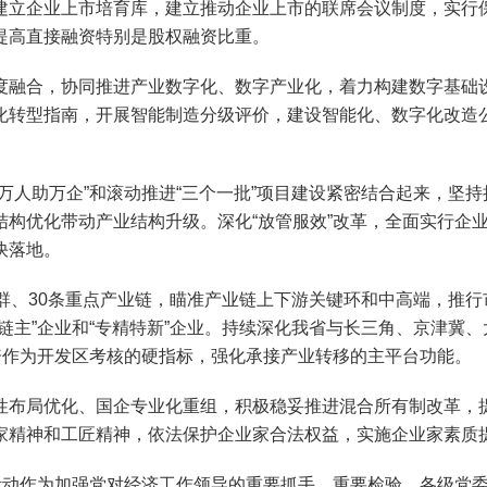
建立企业上市培育库，建立推动企业上市的联席会议制度，实行
提高直接融资特别是股权融资比重。
融合，协同推进产业数字化、数字产业化，着力构建数字基础设
化转型指南，开展智能制造分级评价，建设智能化、数字化改造
人助万企”和滚动推进“三个一批”项目建设紧密结合起来，坚持
结构优化带动产业结构升级。深化“放管服效”改革，全面实行企
快落地。
、30条重点产业链，瞄准产业链上下游关键环和中高端，推行
链主”企业和“专精特新”企业。持续深化我省与长三角、京津冀
资作为开发区考核的硬指标，强化承接产业转移的主平台功能。
布局优化、国企专业化重组，积极稳妥推进混合所有制改革，提
家精神和工匠精神，依法保护企业家合法权益，实施企业家素质
动作为加强党对经济工作领导的重要抓手、重要检验，各级党委