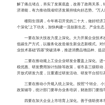
解了痛点堵点，夯实了发展底盘，改善了政商关系，
济潜能，有力推动我省经济发展持续向好态势。“万人
楼阳生强调，今年将召开党的二十大，做好经济工作
个深化”上下功夫，加快构建一流创新生态、产业生态
一要在加大技改力度上深化。大力开展企业技术改
低碳生产方式，以服务化改造催生新业态新模式。对
业技术基础“四基”突破清单，推进消费品增品种、提
二要在推动规上工业企业研发全覆盖上深化。进一
税优惠、研发费用加计扣除等政策，省市县三级联动
开放式研发力度，注重通过研发活动、研发平台招引
三要在推动小升规入统上深化。按照“个转企、小升
政策辅导，统计部门要举办业务培训，财政部门要指导
四要在加大企业上市培育上深化。善于借助资本市