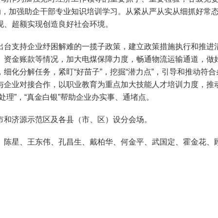
活动，加强助企干部专业知识培训学习。从紧从严从实从细抓好常
现、超额实现创造良好社会环境。
台支持企业纾困解难的一揽子政策，建立政策措施执行和推进清
、资金账款等情况，加大电煤保障力度，畅通物流运输通道，做好
细化分解任务，紧盯“好苗子”，挖掘“潜力点”，引导和推动符
与企业对接合作，以职业教育为重点加大技能人才培训力度，推
处理”，“真金白银”帮助企业办实事、通堵点。
和济源示范区及各县（市、区）设分会场。
陈星、王东伟、孔昌生、戴柏华、何金平、武国定、霍金花、顾