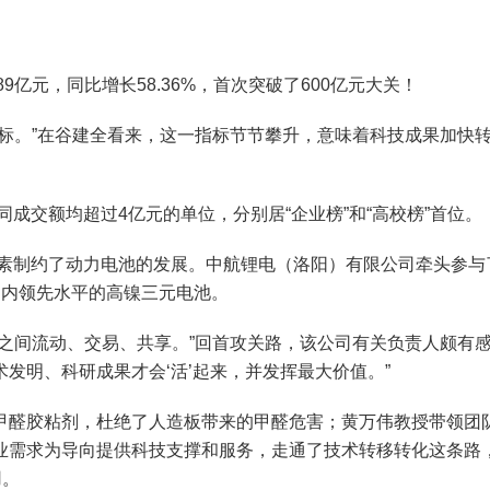
9亿元，同比增长58.36%，首次突破了600亿元大关！
。”在谷建全看来，这一指标节节攀升，意味着科技成果加快转
成交额均超过4亿元的单位，分别居“企业榜”和“高校榜”首位。
素制约了动力电池的发展。中航锂电（洛阳）有限公司牵头参与
国内领先水平的高镍三元电池。
间流动、交易、共享。”回首攻关路，该公司有关负责人颇有感
发明、科研成果才会‘活’起来，并发挥最大价值。”
醛胶粘剂，杜绝了人造板带来的甲醛危害；黄万伟教授带领团队
需求为导向提供科技支撑和服务，走通了技术转移转化这条路，20
用。